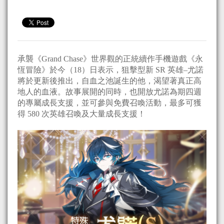
承襲《Grand Chase》世界觀的正統續作手機遊戲《永
恆冒險》於今（18）日表示，狙擊型新 SR 英雄–尤諾
將於更新後推出，自血之池誕生的他，渴望著真正高
地人的血液。故事展開的同時，也開放尤諾為期四週
的專屬成長支援，並可參與免費召喚活動，最多可獲
得 580 次英雄召喚及大量成長支援！