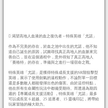
 渴望高地人血液的血之復仇者－特殊英雄「尤諾」
作為不完美的存在，於血之池中出生的尤諾，他不知
道自己誕生的原因，試圖尋找真正高地人的血脈來完
善自己，並在這個過程中，意外得知了真正高地人
「賽格特」的存在，準備與之進行一場宿命之戰。
特殊英雄「尤諾」是獲得特殊成長支援的SR階狙擊型
英雄，展示了使用劍氣的遠程動作，不論對單一目標
還是多數敵人都能發揮出色的傷害。由於這些特點，
他在所有生命屬性玩法中都備受期待。而透過為期四
週的【專屬成長支援活動】，特殊英雄「尤諾」最多
可以成長至 6 超越、25 追逐者、15 靈魂印記，將帶給
玩家冒險的極大助力。