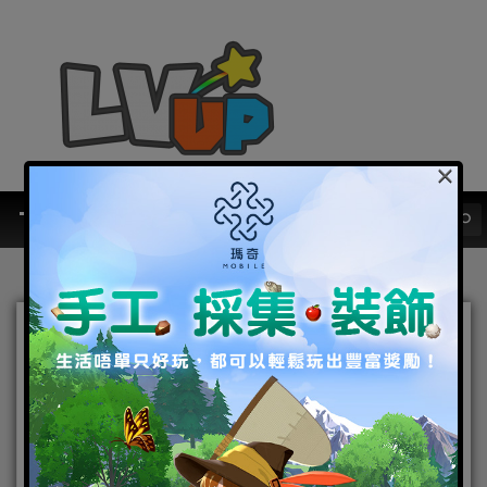
×
《逆水寒》春季版本上線，
男素問登場、轉性別系統開
啟，邀你共賞江湖春光
2025-02-21
|
Android
,
IOS
,
手機遊戲