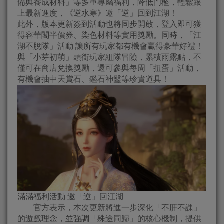
備與養成材料」等多重專屬福利，降低門檻，輕鬆跟
上最新進度，《逆水寒》邀「逆」回到江湖！
此外，版本更新簽到活動也將同步開啟，登入即可獲
得容華閣半價券、染色材料等實用獎勵。同時，「江
湖不脫隊」活動 讓所有玩家都有機會贏得豪華好禮！
與「小芽初萌」頭銜玩家組隊冒險，累積雨露點，不
僅可在商店兌換獎勵，還可參與每周「扭蛋」活動，
有機會抽中天賞石、鑑石神鑿等珍貴道具！
滿滿福利活動 邀「逆」回江湖
官方表示，本次更新將進一步深化「不肝不課」
的遊戲理念，並強調「殊途同歸」的核心機制，提供