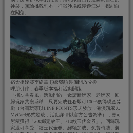
神裝，無論挑戰副本、征戰沙場或漫遊江湖，都能自
在闖蕩。
宿命相逢賽季終章 頂級獨珍裝備開放兌換
呼朋引伴，春季版本福利活動開跑
「攜友共春風」活動開啟，邀請新玩家、老玩家、回
歸玩家共襄盛舉，只要完成任務即可100%獲得現金獎
勵（台灣玩家以LINE POINTS形式發放，港澳玩家以
MyCard形式發放，活動詳情以官方公告為準），更可
累積獲得「200綁定紋玉、710紋玉代金券」。回歸玩
家還可享受「紋玉代金券、經驗加成、免費時裝、裝