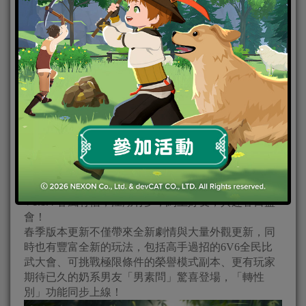
恩奕遊戲今（21）日宣布，《逆水寒》即將於 2 月 27
日 帶來深受玩家期待的「轉性別」系統、「男素問」
流派與全新「6V6比武大會玩法」等眾多內容的春季
版本更新，同時搶先釋出版本內容宣傳影片，也祭出
豐厚福利回饋玩家，包括現金獎勵、回歸獎勵加碼，
邀請玩家攜手同遊，在開放世界打卡賞春，迎接江湖
全新篇章。
https://youtu.be/KBPYitO-HVM
《逆水寒》春季版本宣傳影片
V1.1.4 春風有信，江湖有夢，約上好友，共赴春日盛
會！
春季版本更新不僅帶來全新劇情與大量外觀更新，同
時也有豐富全新的玩法，包括高手過招的6V6全民比
武大會、可挑戰極限條件的榮譽模式副本、更有玩家
期待已久的奶系男友「男素問」驚喜登場，「轉性
別」功能同步上線！