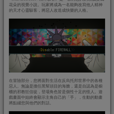
花朵的視覺小說。玩家將成為一名能夠改寫他人精神
的天才心靈駭客，將惡人改造成快樂的人格。
在冒險部分，您將面對生活在反烏托邦世界中的各種
惡人。無論是擔任黑幫頭目的海膽，還是自認為是櫥
櫃的邪教狂信徒，登場角色皆是個性十足的怪人。遊
戲畫面中始終會顯示主角自己的「手」，生動的動畫
將點綴您與他們的對話。