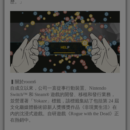
歷。」
▍關於room6
自成立以來，公司一直從事行動裝置、Nintendo
Switch™ 和 Steam® 遊戲的開發、移植和發行業務，
並營運著「Yokaze」標籤，該標籤集結了包括第 24 屆
文化廳媒體藝術節新人獎獲獎作品《非現實生活》在
內的沈浸式遊戲。自研遊戲《Rogue with the Dead》正
在熱銷中。