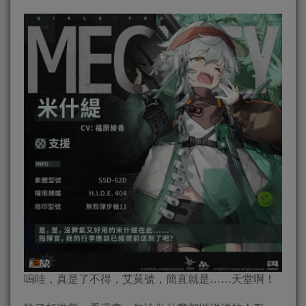
嗚哇，真是了不得，艾莫號，簡直就是……天堂啊！