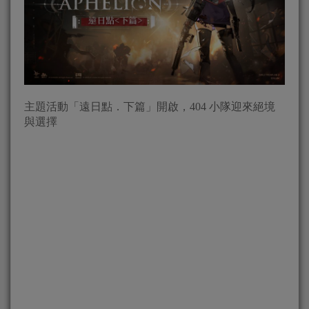
主題活動「遠日點．下篇」開啟，404 小隊迎來絕境
與選擇