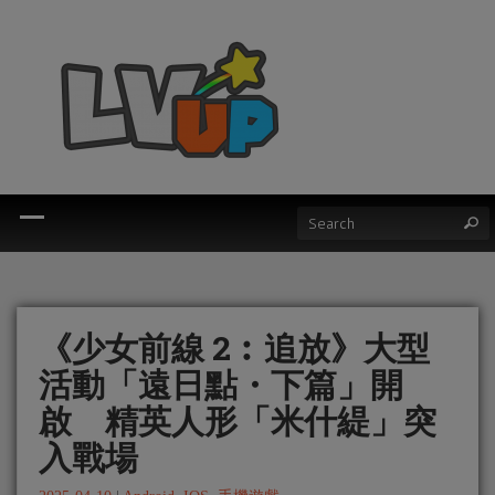
《少女前線 2︰追放》大型
活動「遠日點・下篇」開
啟 精英人形「米什緹」突
入戰場