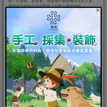
除了打遊戲、看漫畫，無論做什麼都懶洋洋的人形，
擁有在任何地方任何狀態下安然入睡的絕技。
×
看似將躺平發揮到極致的她，在危機時刻也會顯露出
可靠的一面—
但本人覺得最好還是不要有「危急時刻」比較好
啦……