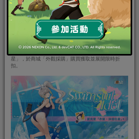
《少女前線2：追放》人形PV－米什緹
人形外觀同步登場
 活動時間：2025 年 4 月 10 日 09:00後常駐上架
「指揮官，今天你也要在泳池邊上為我應援哦♥」水花
飛濺中，曼妙的曲線與水融為一體，每一個動作都是
力與美的完美結合。上架夏克里「衣裝．泳壇巨
星」，於商城「外觀採購」購買獲取並展開限時折
扣。