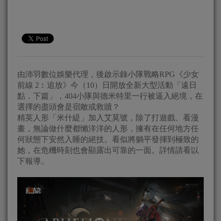
由沛羽數位娛樂代理，後啟示錄小隊戰略RPG《少女
前線 2︰追放》今（10）日開放全新大型活動「遠日
點．下篇」，404小隊與德米特里一行被逼入絕境，在
選擇的盡頭會是宿敵或救贖？
精英人形「米什緹」加入艾莫號，除了打遊戲、看漫
畫，無論做什麼都懶洋洋的人形，擁有在任何地方任
何狀態下安然入睡的絕技。看似將躺平發揮到極致的
她，在危機時刻也會顯露出可靠的一面。詳情請看以
下報導。