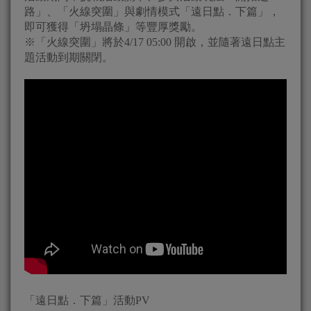
路」、「火線突圍」與劇情模式「遠日點．下篇」，
即可獲得「坍塌晶條」等豐厚獎勵。
※「火線突圍」將於4/17 05:00 開啟，並隨著遠日點主
題活動到期關閉。
「遠日點．下篇」活動PV