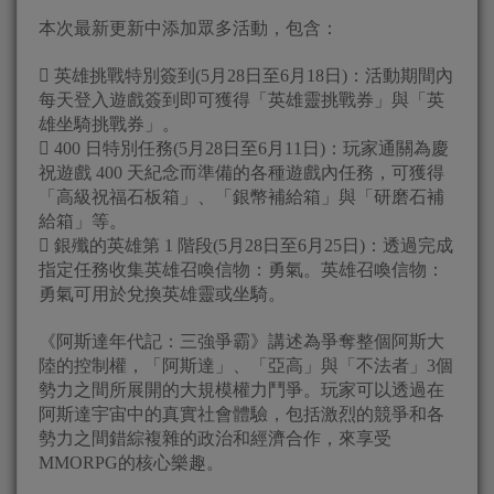
本次最新更新中添加眾多活動，包含：
 英雄挑戰特別簽到(5月28日至6月18日)：活動期間內
每天登入遊戲簽到即可獲得「英雄靈挑戰券」與「英
雄坐騎挑戰券」。
 400 日特別任務(5月28日至6月11日)：玩家通關為慶
祝遊戲 400 天紀念而準備的各種遊戲內任務，可獲得
「高級祝福石板箱」、「銀幣補給箱」與「研磨石補
給箱」等。
 銀殲的英雄第 1 階段(5月28日至6月25日)：透過完成
指定任務收集英雄召喚信物：勇氣。英雄召喚信物：
勇氣可用於兌換英雄靈或坐騎。
《阿斯達年代記：三強爭霸》講述為爭奪整個阿斯大
陸的控制權，「阿斯達」、「亞高」與「不法者」3個
勢力之間所展開的大規模權力鬥爭。玩家可以透過在
阿斯達宇宙中的真實社會體驗，包括激烈的競爭和各
勢力之間錯綜複雜的政治和經濟合作，來享受
MMORPG的核心樂趣。