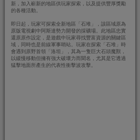
新，加入嶄新的地區供玩家探索，以及提供豐厚獎勵
的各種活動。
即日起，玩家可探索全新地區「石堆」，該區域原為
原版電視劇中阿斯達勢力開發的採礦場。此地區忠實
還原原作設定，是遊戲中玩家尋找豐富資源的關鍵區
域，同時也是前線軍事哨站。玩家在探索「石堆」時
會遇到原野首領「洛坦」，其為一隻巨大石頭魔獸，
以緩慢移動但擁有強大破壞力而聞名，尤其是它透過
猛擊地面所產生的代表性衝擊波攻擊。