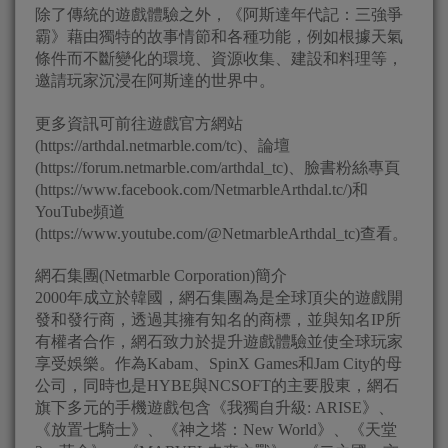
除了傳統的遊戲體驗之外，《阿斯達年代記：三強爭
霸》藉由獨特的故事情節和各種功能，例如根據天氣
條件而不斷變化的環境、資源收集、建設和料理等，
邀請玩家沉浸在阿斯達的世界中。
更多資訊可前往遊戲官方網站
(https://arthdal.netmarble.com/tc)、論壇
(https://forum.netmarble.com/arthdal_tc)、臉書粉絲專頁
(https://www.facebook.com/NetmarbleArthdal.tc/)和
YouTube頻道
(https://www.youtube.com/@NetmarbleArthdal_tc)查看。
網石集團(Netmarble Corporation)簡介
2000年成立於韓國，網石集團為是全球頂尖的遊戲開
發和發行商，透過其擁有知名的商標，並與知名IP所
有權者合作，網石致力於提升遊戲體驗並使全球玩家
享受娛樂。作為Kabam、SpinX Games和Jam City的母
公司，同時也是HYBE與NCSOFT的主要股東，網石
旗下多元的手機遊戲包含《我獨自升級: ARISE》、
《放置七騎士》、《神之塔：New World》、《天堂