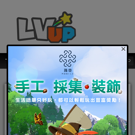
×
《阿斯達年代記：三強爭
霸》邀請玩家探索全新地區
「石堆」
2025-05-28
|
Android
,
IOS
,
手機遊戲