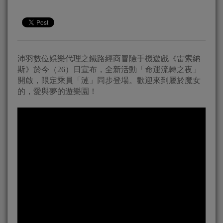
沛羽數位娛樂代理之鐵路經商冒險手機遊戲《雷索納
斯》於今（26）日宣布，全新活動「命運流轉之夜」
開啟，限定乘員「漣」同步登場。歡迎來到屬於魔女
的，愛與夢的遊樂園！