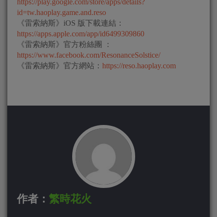
https://play.google.com/store/apps/details?
id=tw.haoplay.game.and.reso
《雷索納斯》iOS 版下載連結：
https://apps.apple.com/app/id6499309860
《雷索納斯》官方粉絲團 ：
https://www.facebook.com/ResonanceSolstice/
《雷索納斯》官方網站：
https://reso.haoplay.com
作者：
繁時花火