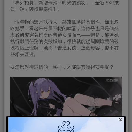
「專列招募」新增卡池「晦光的鴉羽」，全新 SSR乘
員「漣」獲得機率提升。
一位年輕的黑月執行人，裝束風格頗具個性。如果忽
略她手上看起來分量不輕的武器，這似乎也只是個熱
衷於研究穿著打扮的普通女孩而已——但是，隨著她
執行戰鬥任務的次數增加，很快就能從周圍環境的破
壞程度上理解，她與「普通女孩」這個形容，似乎有
些相去甚遠。
要怎麼對待這樣的一顆心，才能讓其獲得安寧呢？
×