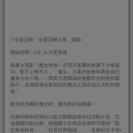
 全新活動「命運流轉之夜」開啟
開啟時間：6月 26 日更新後
動畫大電影《魔女奇旅》在黑月集團的推廣下大獲成
功。影片上映不久，「魔女」元素的裝扮和廣告就已
遍布大街小巷——而黑月遊樂城在無數目光的熱切期
盼中，宣佈經過全新裝扮的魔法主題區域正式對外開
放！
歡迎來到屬於魔女的、愛與夢的遊樂園！
玩家列車執照達到25級活動開啟後前往活動介面，完
成相關活動任務、挑戰關卡及商店兌換即可獲得「限
定角色時裝」、「拉普拉斯協議」、「全新紀念卡包•