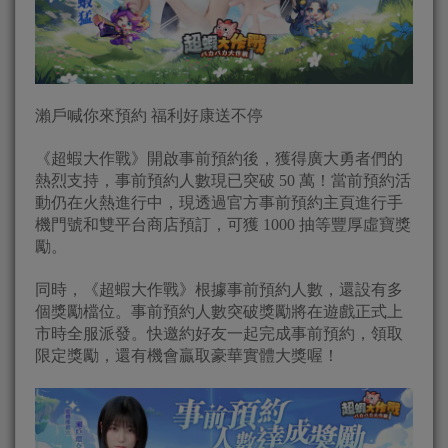
瀨戶喊你來預約 福利好康送不停
《超蝦大作戰》開啟事前預約後，獲得廣大勇者們的
熱烈支持，事前預約人數現已突破 50 萬！當前預約活
動仍在火熱進行中，現透過官方事前預約主頁進行手
機門號和雙平台商店預訂，可獲 1000 抽等豐厚虛寶獎
勵。
同時，《超蝦大作戰》根據事前預約人數，還設有多
個獎勵檔位。事前預約人數突破獎勵將在遊戲正式上
市時全服派發。快邀約好友一起完成事前預約，領取
限定獎勵，還有機會贏取豪華實體大獎喔！