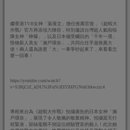
繼香港TVB女神「葉蒨文」擔任推薦官後，《超蝦大
作戰》官方再添強力陣容，特別邀請台灣超人氣啦啦
隊女神「檸檬」，以及日本備受矚目的「千年一遇」
怪物新人美女「瀨戶環奈」，共同出任手遊推薦大
使！兩人還為誰更「大」一事爭吵起來了，來看看怎
麼一回事！
https://youtube.com/watch?
v=S3RjCtZ_kDU%3Fsi%3D55HFGNn63rkwzzc4
專程來台為《超蝦大作戰》拍攝廣告的日本女神「瀨
戶環奈」，展現了令人敬佩的敬業精神。拍攝當天行
程緊湊，卻絲毫難不倒這位經驗豐富的藝人！此次她