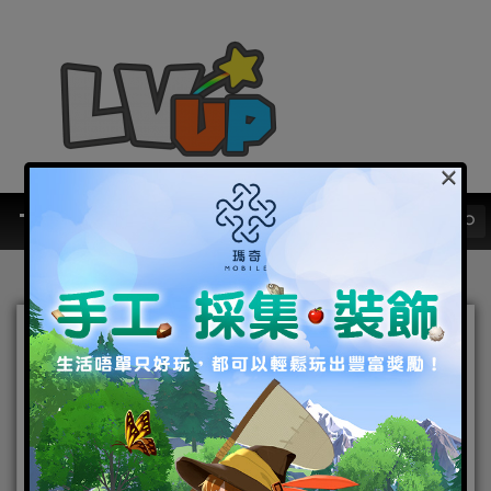
×
《超蝦大作戰》達成 50 萬人
事前預約 釋出推薦官瀨戶環
奈和檸檬宣傳影片
2025-07-28
|
Android
,
IOS
,
事前登錄
,
手機遊戲