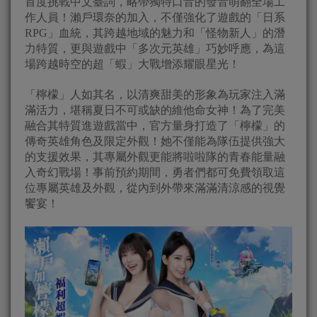
首度挑戰中文臺詞，略帶獨特口音的發音萌翻全場工
作人員！瀨戶環奈的加入，不僅強化了遊戲的「日系
RPG」血統，其跨越地域的魅力和「怪物新人」的潛
力特質，更與遊戲中「多次元英雄」巧妙呼應，為這
場跨越時空的超「蝦」大戰增添耀眼星光！
「檸檬」人如其名，以清爽甜美的形象為玩家注入滿
滿活力，堪稱夏日不可或缺的維他命女神！為了完美
融合其特質進遊戲當中，官方量身打造了「檸檬」的
傳奇英雄角色及限定外觀！她不僅能為隊伍提供強大
的支援效果，其專屬外觀更能將啦啦隊的青春能量融
入奇幻戰場！事前預約期間，勇者們都可免費領取這
位專屬英雄及外觀，從內到外帶來滿滿清涼感的視覺
饗宴！