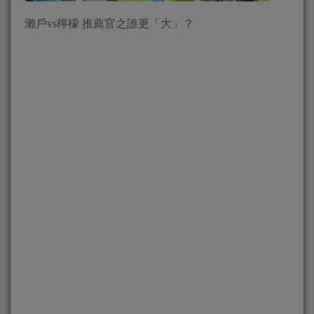
瀨戶vs檸檬 推薦官之誰更「大」？