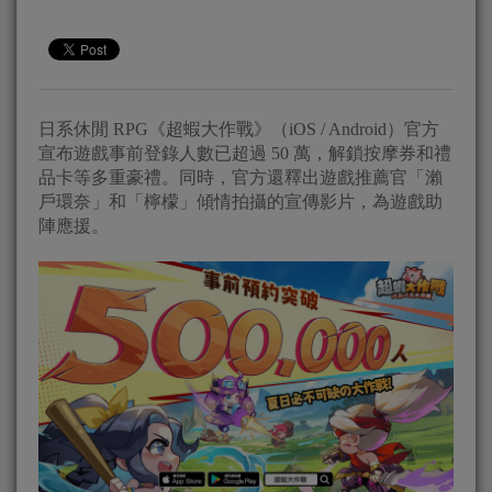
日系休閒 RPG《超蝦大作戰》（iOS / Android）官方
宣布遊戲事前登錄人數已超過 50 萬，解鎖按摩券和禮
品卡等多重豪禮。同時，官方還釋出遊戲推薦官「瀨
戶環奈」和「檸檬」傾情拍攝的宣傳影片，為遊戲助
陣應援。