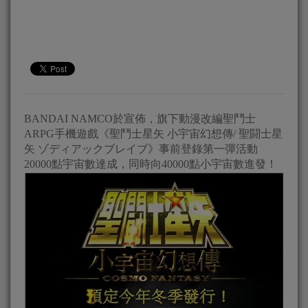
BANDAI NAMCO於宣佈，旗下動漫改編聖鬥士
ARPG手機遊戲《聖鬥士星矢 小宇宙幻想傳/ 聖闘士星
矢 ゾディアックブレイブ》事前登錄第一彈活動
20000點宇宙數達成，同時向40000點小宇宙數進發！