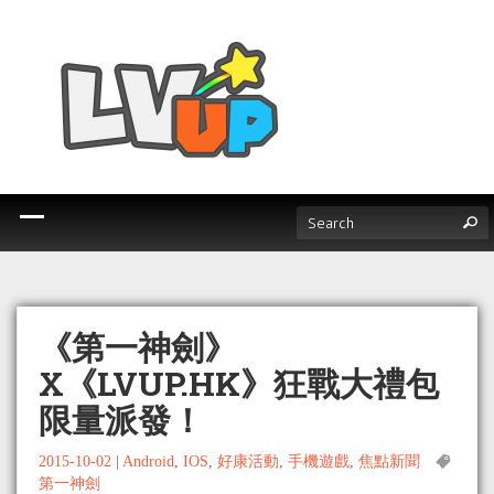
《第一神劍》
X《LVUP.HK》狂戰大禮包
限量派發！
2015-10-02
|
Android
,
IOS
,
好康活動
,
手機遊戲
,
焦點新聞
第一神劍