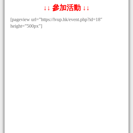
↓↓ 參加活動 ↓↓
[pageview url=”https://lvup.hk/event.php?id=18″
height=”500px”]