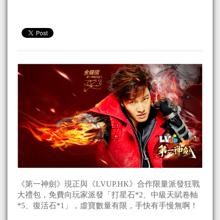
《第一神劍》現正與《LVUP.HK》合作限量派發狂戰
大禮包，免費向玩家派發「打星石*2、中級天賦卷軸
*5、復活石*1」，虛寶數量有限，手快有手慢無啊！