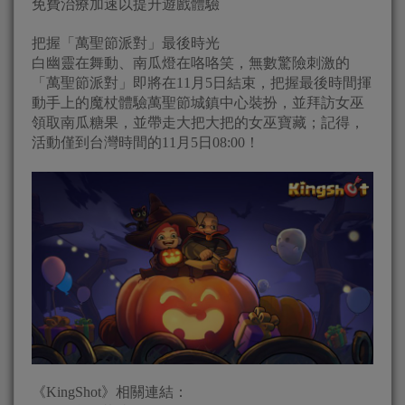
免費治療加速以提升遊戲體驗
把握「萬聖節派對」最後時光
白幽靈在舞動、南瓜燈在咯咯笑，無數驚險刺激的
「萬聖節派對」即將在11月5日結束，把握最後時間揮
動手上的魔杖體驗萬聖節城鎮中心裝扮，並拜訪女巫
領取南瓜糖果，並帶走大把大把的女巫寶藏；記得，
活動僅到台灣時間的11月5日08:00！
《KingShot》相關連結：