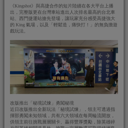
《Kingshot》與高捷合作的短片陸續在各大平台上播
出，完整版更在台灣車站進出人次排名最高的台北車
站、西門捷運站搶先登場，讓玩家充分感受高捷強大
的 King 氣場，以及「輕鬆造，痛快打！」的無負擔遊
戲玩法。
改版推出「秘境試煉」勇闖秘境
近日改版推出全新玩法「秘境試煉」，領主可透過指
揮部勇闖未知領域，共有六大領域在每周輪流開放，
供領主前往挑戰層層關卡、贏得豐厚獎勵，除英雄碎