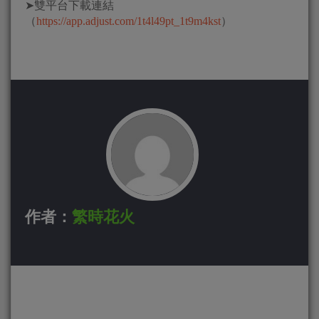
➤雙平台下載連結
（
https://app.adjust.com/1t4l49pt_1t9m4kst
）
作者：
繁時花火