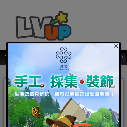
×
《Kingshot》釋出代言人宣
傳影片 高捷大Ａ邀你一起輕
鬆造，痛快打！
2025-11-04
|
Android
,
IOS
,
手機遊戲