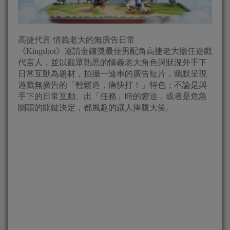
高捷代言 情義老大的無廣告日常
《Kingshot》邀請金鐘獎最佳男配角高捷老大擔任遊戲
代言人，並以觀眾熟悉的情義老大角色與狀況外手下
日常互動為題材，拍攝一連串的廣告短片，幽默呈現
遊戲無廣告的「輕鬆造，痛快打！」特色；不論是與
手下的日常互動、出「任務」時的窘迫，或者是危急
關頭的關鍵決定，都風趣的讓人捧腹大笑。