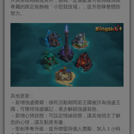
片與英雄相關道具外，挑戰一定層數還可取得綠洲島
專屬的限定裝飾物「小型競技場」，提升部隊整體防
禦力。
其他更新：
－新增強盛榮耀：移民活動期間若王國被評為強盛王
國，可獲得強盛徽記，逐步解鎖強盛裝扮。
－新增心情狀態：可設定情緒狀態，讓其他領主了解
您的心情，讓互動更有趣。
－聖劍爭奪升級：提升聯盟與個人獎勵，加入１小時