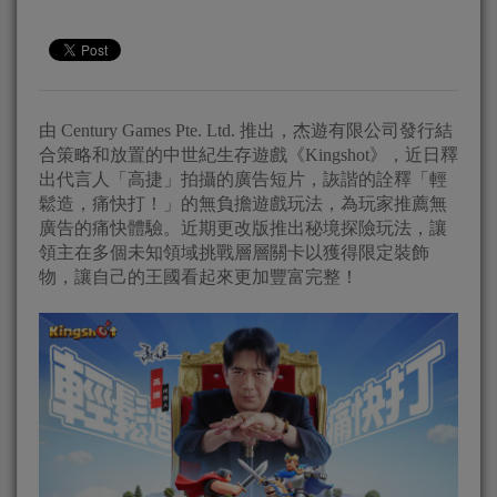
由 Century Games Pte. Ltd. 推出，杰遊有限公司發行結
合策略和放置的中世紀生存遊戲《Kingshot》，近日釋
出代言人「高捷」拍攝的廣告短片，詼諧的詮釋「輕
鬆造，痛快打！」的無負擔遊戲玩法，為玩家推薦無
廣告的痛快體驗。近期更改版推出秘境探險玩法，讓
領主在多個未知領域挑戰層層關卡以獲得限定裝飾
物，讓自己的王國看起來更加豐富完整！