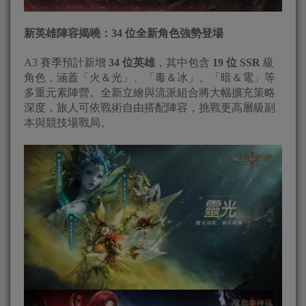
新英雄陣容揭曉：34 位全新角色強勢登場
A3 賽季預計新增
34 位英雄
，其中包含
19 位 SSR
級
角色，涵蓋「火＆光」、「毒＆冰」、「暗＆電」等
多重元素陣營。全新立繪與流派組合將大幅擴充策略
深度，旅人可依戰術自由搭配陣容，挑戰更高層級副
本與競技場戰局。