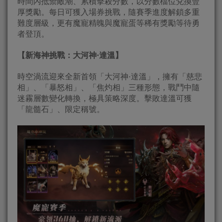
時間內抵禦敵潮、累積擊殺分數，以分數檔位兌換豐
厚獎勵。每日可獲入場券挑戰，隨賽季進度解鎖多重
難度層級，更有魔寵精魄與魔寵蛋等稀有獎勵等待勇
者登頂。
【新海神挑戰：大河神·達溫】
時空渦流迎來全新首領「大河神·達溫」，擁有「慈悲
相」、「暴怒相」、「焦灼相」三種形態，戰鬥中隨
迷霧層數變化轉換，極具策略深度。擊敗達溫可獲
「龍髓石」、限定稱號。