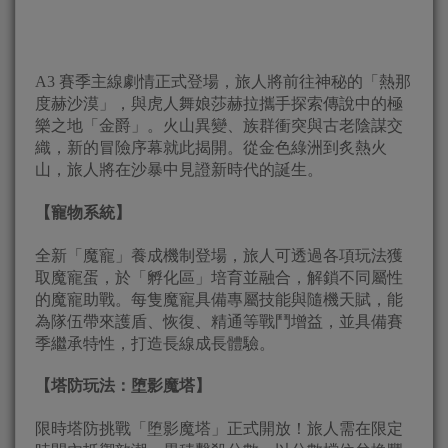
A3 賽季主線劇情正式登場，旅人將前往神秘的「熱那
度赫沙漠」，與虎人舞娘莎赫拉攜手探索傳說中的極
樂之地「金爵」。火山異變、族群衝突與古老陰謀交
織，新的冒險序幕就此揭開。從金色綠洲到炙熱火
山，旅人將在沙暴中見證新時代的誕生。
【寵物系統】
全新「魔寵」養成機制登場，旅人可透過各項玩法獲
取魔寵蛋，於「孵化區」培育並融合，解鎖不同屬性
的魔寵助戰。每隻魔寵具備專屬技能與隨機天賦，能
為隊伍帶來護盾、恢復、精通等戰鬥增益，並具備賽
季繼承特性，打造長線成長體驗。
【塔防玩法：堕影魔塔】
限時塔防挑戰「堕影魔塔」正式開放！旅人需在限定