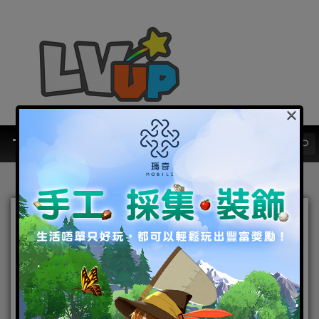
×
熔岩怒號降臨！《龍息：神
寂》A3賽季「熔岩的怒號」
正式開啟
2025-11-25
|
Android
,
IOS
,
手機遊戲
,
焦點新聞