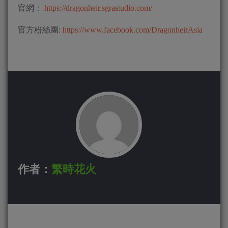
官網：
https://dragonheir.sgrastudio.com/
官方粉絲團:
https://www.facebook.com/DragonheirAsia
作者：
繁時花火