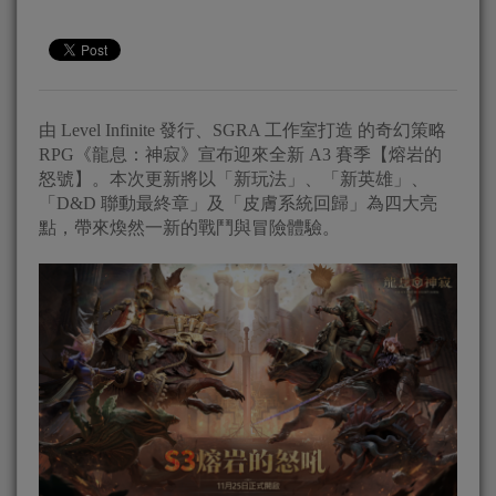
由 Level Infinite 發行、SGRA 工作室打造 的奇幻策略
RPG《龍息：神寂》宣布迎來全新 A3 賽季【熔岩的
怒號】。本次更新將以「新玩法」、「新英雄」、
「D&D 聯動最終章」及「皮膚系統回歸」為四大亮
點，帶來煥然一新的戰鬥與冒險體驗。