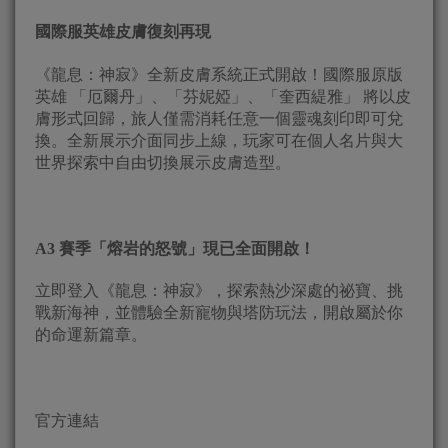
國際服英雄皮膚復刻再現
《龍息：神寂》全新皮膚系統正式開啟！國際服原版
英雄 「厄爾丹」、「芬妮婭」、「奎西緹雅」 將以皮
膚形式回歸，旅人僅需消耗任意一個靈魂刻印即可兌
換。全新展示介面同步上線，玩家可在個人名片與大
世界探索中自由切換展示皮膚造型。
A3
賽季「熔岩的怒號」現已全面開啟！
立即登入《龍息：神寂》，探索熱沙深處的祕寶、挑
戰新海神，並體驗全新寵物與塔防玩法，開啟屬於你
的命運新篇章。
官方連結