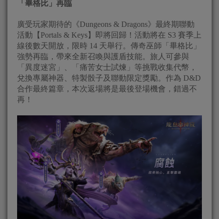
「畢格比」再臨
廣受玩家期待的《Dungeons & Dragons》最終期聯動
活動【Portals & Keys】即將回歸！活動將在 S3 賽季上
線後數天開放，限時 14 天舉行。傳奇巫師「畢格比」
強勢再臨，帶來全新召喚與護盾技能。旅人可參與
「異度迷宮」、「痛苦女士試煉」等挑戰收集代幣，
兌換專屬神器、特製骰子及聯動限定獎勵。作為 D&D
合作最終篇章，本次返場將是最後登場機會，錯過不
再！