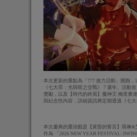
本次更新的重點為「777 接力活動」開跑，這是
《七大罪：光與暗之交戰》 7 週年。活動
獎勵，以及【時代的終焉】魔神王 梅里奧達
與紀念性內容，詳細資訊將定期透過《七大
本次慶典的重頭戲是【黃昏的誓言】瑪琳&
作為 「2026 NEW YEAR FESTIVAL: 