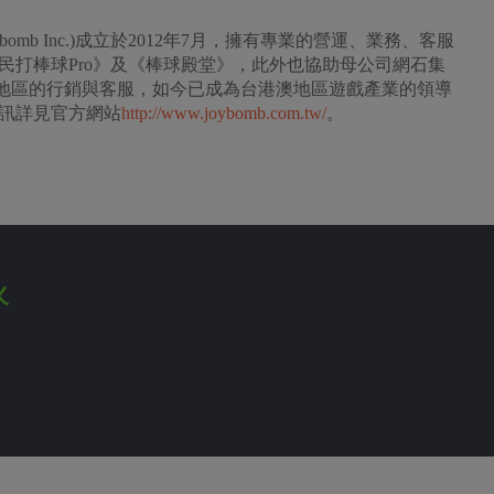
oybomb Inc.)成立於2012年7月，擁有專業的營運、業務、客服
民打棒球Pro》及《棒球殿堂》，此外也協助母公司網石集
全球版遊戲台港澳地區的行銷與客服，如今已成為台港澳地區遊戲產業的領導
訊詳見官方網站
http://www.joybomb.com.tw/
。
火