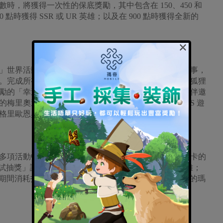
0 紅利點數時，將獲得一次性的保底獎勵，其中包含在 150、450 和
600 點時獲得 SSR 或 UR 英雄；以及在 900 點時獲得全新的
×
」世界活動，帶來以梅里奧達斯為主角的全新季節性故事，
00。完成所有新年任務後，將可獲得英雄【旅行的嚮導】狐狸
勵的「幸運的轉轉樂」、針對新玩家與回歸玩家的「同伴邀
梅里奧達斯時裝的主題突擊任務，以及回歸的「BOSS 遊
格里歐恩與嘎斯。
多項活動中獲得的「時間的結晶」來提升獲得所選加工卡的
回再次嘗試抽獎」讓玩家在下載最新更新後，立即獲得 10 位英雄；
在慶典期間消耗指定數量鑽石的玩家提供額外獎勵，包含獨特的瑪