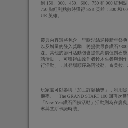
到 150、300、450、600、750 和 90
750 點紅利點數時獲得 SSR 英雄；300 和 
UR 英雄。
慶典內容還將包含「里歐涅絲迎接新年祭典
以及增量的登入獎勵，將提供最多鑽石*3
森。其他的節日活動包含提供高價值鑽石獎
請活動」、可獲得由原作者鈴木央參與創作的
行活動」，其登場順序為阿波勒、奇美拉、
玩家還可以參與「加工許願抽獎」，利用從
機率。「The GRAND START 100 
「New Year鑽石回饋活動」活動則為
琳與艾斯卡諾時裝。