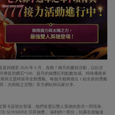
持續至 2026 年 6 月、為期 7 個月的慶祝活動，以紀念
首月將提供鑽石*100、提升的抽獎紅利點數加成、特殊優惠券
斯與主題時裝等全新獎勵。每個月都將推出 1 組全新的獎勵
罪：光與暗之交戰》官方網站與玩家分享。
艾斯卡諾初次登場，他們首度以雙人英雄的形式一同現身。
INFINITE SUNSHINE 日昇抽獎」 福利的一部分，玩家在首輪達