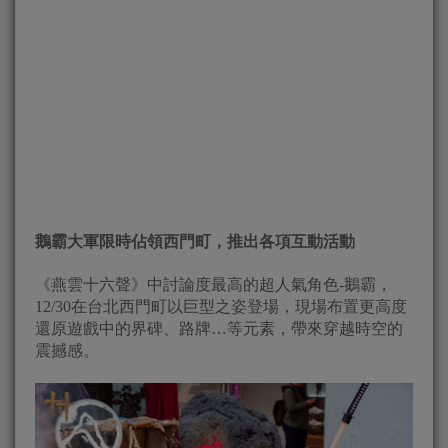
鵝霸大軍限時佔領西門町，推出各項互動活動
《燕雲十六聲》中討論度最高的超人氣角色-鵝霸，
12/30在台北西門町以巨型之姿登場，現場布置更高度
還原遊戲中的界碑、路牌…等元素，帶來穿越時空的
震撼感。