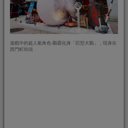
遊戲中的超人氣角色-鵝霸化身「巨型大鵝」，現身在
西門町街頭