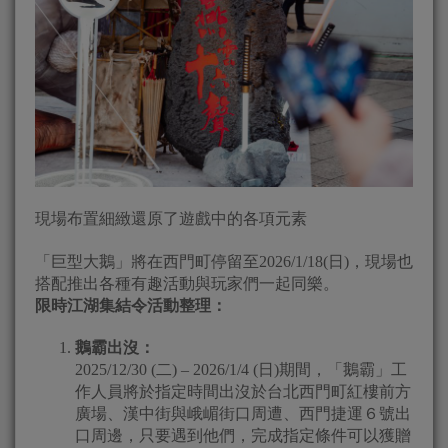
現場布置細緻還原了遊戲中的各項元素
「巨型大鵝」將在西門町停留至2026/1/18(日)，現場也
搭配推出各種有趣活動與玩家們一起同樂。
限時江湖集結令活動整理：
鵝霸出沒：
2025/12/30 (二) – 2026/1/4 (日)期間，「鵝霸」工
作人員將於指定時間出沒於台北西門町紅樓前方
廣場、漢中街與峨嵋街口周遭、西門捷運６號出
口周邊，只要遇到他們，完成指定條件可以獲贈