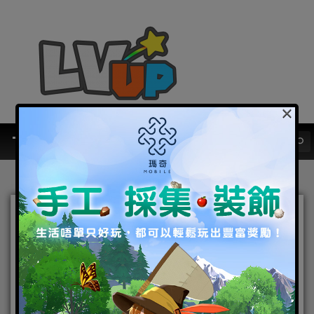
×
《燕雲十六聲》鵝霸大軍全
面佔領西門町！ 2026年1月
將推出1.2版本更新，帶來更
多驚喜