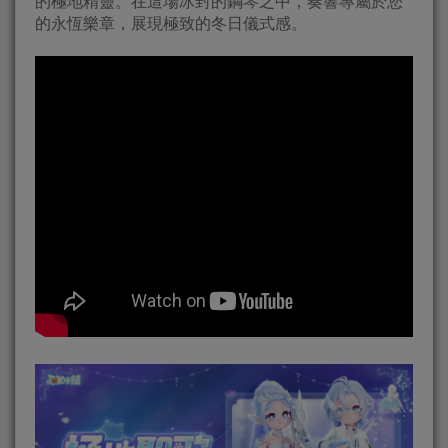
的極地精靈。在這場冰封的鋼琴之中，奏響專屬於您
的永恆樂章，展現極致的冬日儀式感。