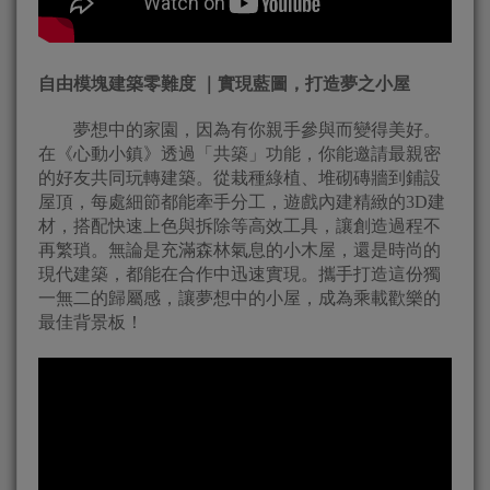
自由模塊建築零難度 ｜實現藍圖，打造夢之小屋
夢想中的家園，因為有你親手參與而變得美好。
在《心動小鎮》透過「共築」功能，你能邀請最親密
的好友共同玩轉建築。從栽種綠植、堆砌磚牆到鋪設
屋頂，每處細節都能牽手分工，遊戲內建精緻的3D建
材，搭配快速上色與拆除等高效工具，讓創造過程不
再繁瑣。無論是充滿森林氣息的小木屋，還是時尚的
現代建築，都能在合作中迅速實現。攜手打造這份獨
一無二的歸屬感，讓夢想中的小屋，成為乘載歡樂的
最佳背景板！