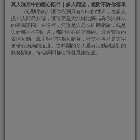
真人群居中的暖心陪伴｜多人同遊，絕對不許你落單
《心動小鎮》讓你告別只有NPC的世界，最多支
援12人同島共遊，讓這座超大無縫地圖成為你與好友
的專屬樂園。在這裡，無論是與老友即時相聚，或是
與新鄰居不期而遇，都能自在建立羈絆。透過豐富的
表情互動、親手料理並相互餵食，社交不再只是文字
更帶有滿滿的溫度。從熱鬧的多人愛好活動到派對的
歡笑閒聊，每個瞬間都值得發展家紀念。