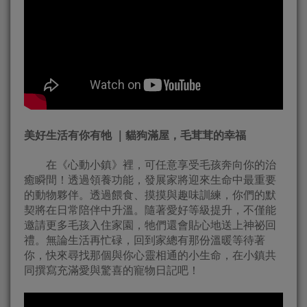
美好生活有你有牠 ｜貓狗滿屋，毛茸茸的幸福
在《心動小鎮》裡，可任意享受毛孩奔向你的治
癒瞬間！透過領養功能，發展家將迎來生命中最重要
的動物夥伴。透過餵食、摸摸與趣味訓練，你們的默
契將在日常陪伴中升溫。隨著愛好等級提升，不僅能
邀請更多毛孩入住家園，牠們還會貼心地送上神祕回
禮。無論生活再忙碌，回到家總有那份溫暖等待著
你，快來尋找那個與你心靈相通的小生命，在小鎮共
同撰寫充滿愛與驚喜的寵物日記吧！