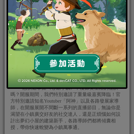
重量級嘉賓登上鯨魚島｜知名Youtuber阿神帶領發展
家們迎接美好生活
想快速掌握《心動小鎮》中慢節奏生活的秘訣
嗎？開服期間，我們特別邀請了重量級嘉賓降臨！官
方特別邀請知名Youtuber「阿神」以及各路發展家導
師，在開服展開不間斷一系列的直播節目，無論你是
渴望在小鎮廣交好友的社交達人，還是正煩惱如何設
計出夢幻小屋的建築新手，各路導師們都將傾囊相
授，帶你快速蛻變為小鎮萬事通。