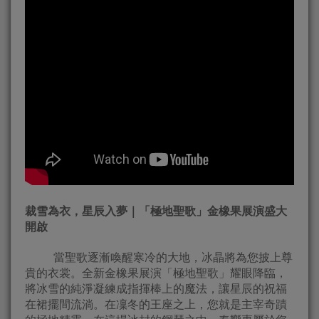
裁雪為衣，星辰入夢｜「極地聖歌」金橡果展演盛大
開啟
當聖歌逐漸喚醒寒冷的大地，冰晶將為您披上尊
貴的衣裳。全新金橡果展演「極地聖歌」耀眼降臨，
將冰雪的純淨凝練成指揮棒上的魔法，讓星辰的祝福
在裙擺間流淌。在凜冬的王座之上，您就是主宰奇蹟