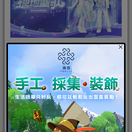
×
友誼是心動的魔法｜《心動小鎮》X《彩虹小馬》即
將展開聯動
跨越時空的次元之門已然開啟，預示著鯨魚島即
將迎來最俏皮的訪客！《心動小鎮》正式宣布與世界
知名玩具IP《彩虹小馬》展開夢幻聯動，共同譜寫奇
幻篇章。「友誼是心動的魔法！」一盞盞美好的友誼
之光正等待著發展家前來親手點亮。官方後續將揭曉
更多聯動內容與驚喜，想第一時間掌握消息嗎？請務
必密切鎖定官方粉絲團，準備好與《彩虹小馬》一
起，在小鎮綻放最耀眼的七彩光芒！