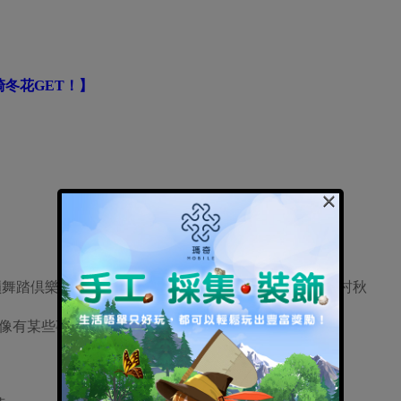
崎冬花GET！】
×
舞踏倶樂部的山崎冬花、 笠尾春乃、園山瑠夏、 野々村秋
像有某些事件正在等待著女孩們…？