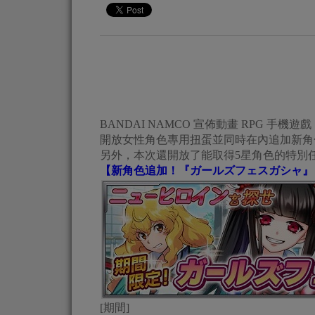
BANDAI NAMCO 宣佈動畫 RPG 手機遊戲《X
開放女性角色專用扭蛋並同時在內追加新角
另外，本次還開放了能取得5星角色的特別
【新角色追加！『ガールズフェスガシャ』
[期間]