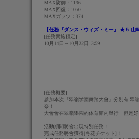
MAX防御：1196
MAX回復：1050
MAXガッツ：374
【任務『ダンス・ウィズ・ミー』 ★５ 山
[任務實施預定]
10月14日～10月22日13:59
[任務概要]
參加本次『翠嶺学園舞踏大會』分別有 翠嶺
奈！
大會會在翠嶺學園的体育館內舉行，但是好
活動期間將會出現特別任務！
完成任務將會獲得[冬花チケット]！