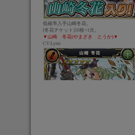
低確率入手山崎冬花。
[冬花チケット]10枚=1次。
▼山崎 冬花(やまざき とうか)▼
CV:Lynn