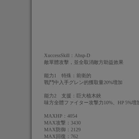
XuccessSkill：Ahsp-D
敵單體攻擊，並全取消敵方助益效果
能力1 特殊：前衛的
戰鬥中入手グレン的獲取量20%増加
能力2 支援：巨大植木鋏
味方全體ファイター攻撃力10%、HP 5%増
MAXHP：4054
MAX攻撃：3430
MAX防御：2129
MAX回復：762