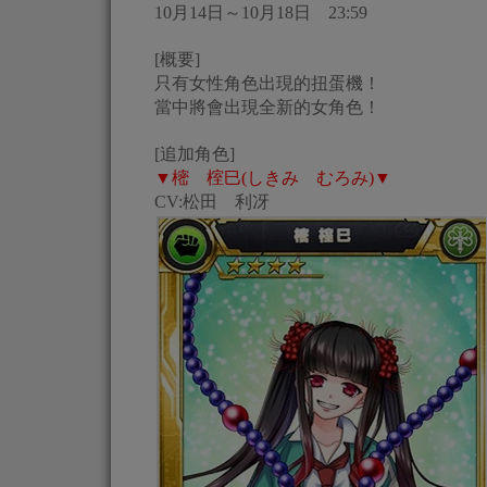
10月14日～10月18日 23:59
[概要]
只有女性角色出現的扭蛋機！
當中將會出現全新的女角色！
[追加角色]
▼樒 榁巳(しきみ むろみ)▼
CV:松田 利冴