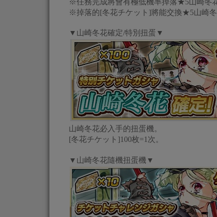
※任務完成將會有極低機率掉落★5山崎冬
※掉落的[冬花チケット]將能交換★5山崎
▼山崎冬花確定/特別扭蛋▼
山崎冬花必入手的扭蛋機。
[冬花チケット]100枚=1次。
▼山崎冬花隨機扭蛋機▼