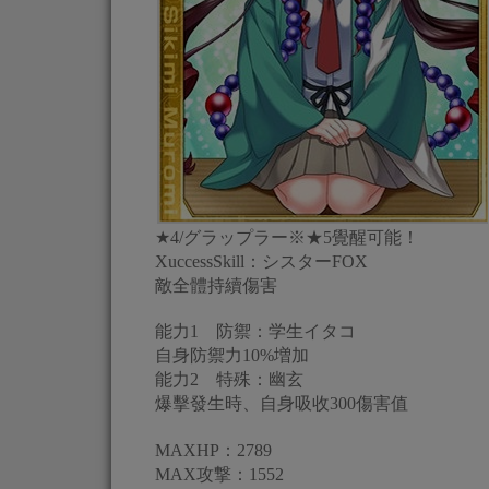
★4/グラップラー※★5覺醒可能！
XuccessSkill：シスターFOX
敵全體持續傷害
能力1 防禦：学生イタコ
自身防禦力10%増加
能力2 特殊：幽玄
爆擊發生時、自身吸收300傷害值
MAXHP：2789
MAX攻撃：1552