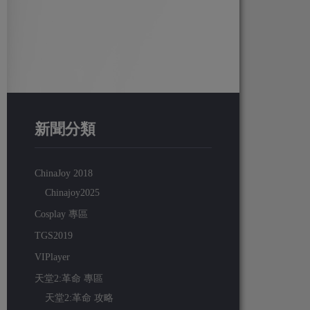
新聞分類
ChinaJoy 2018
Chinajoy2025
Cosplay 專區
TGS2019
VIPlayer
天堂2:革命 專區
天堂2:革命 攻略