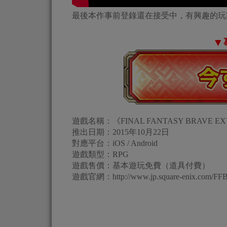
最後本作事前登錄還在接受中，有興趣的玩
▼
遊戲名稱：《FINAL FANTASY BRAVE
推出日期：2015年10月22日
對應平台：iOS / Android
遊戲類型：RPG
遊戲售價：基本遊玩免費（道具付費）
遊戲官網：http://www.jp.square-enix.com/FFB