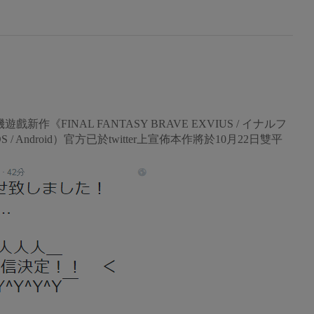
機遊戲新作《FINAL FANTASY BRAVE EXVIUS / イナルフ
Android）官方已於twitter上宣佈本作將於10月22日雙平