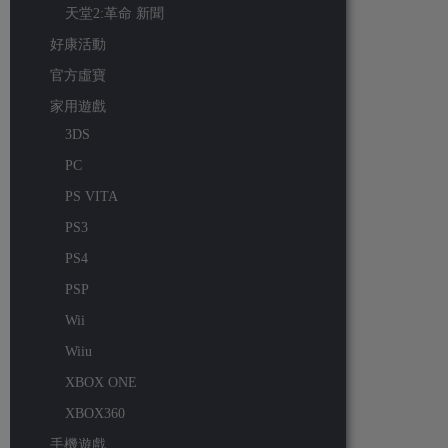
天堂2:革命 新聞
好康活動
官方虛寶
家用遊戲
3DS
PC
PS VITA
PS3
PS4
PSP
Wii
Wiiu
XBOX ONE
XBOX360
手機遊戲