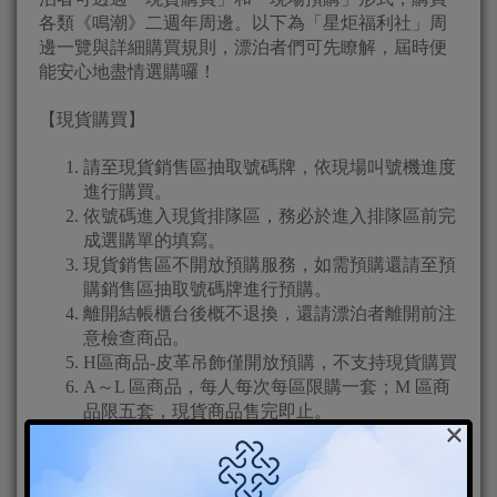
各類《鳴潮》二週年周邊。以下為「星炬福利社」周
邊一覽與詳細購買規則，漂泊者們可先瞭解，屆時便
能安心地盡情選購囉！
【現貨購買】
請至現貨銷售區抽取號碼牌，依現場叫號機進度
進行購買。
依號碼進入現貨排隊區，務必於進入排隊區前完
成選購單的填寫。
現貨銷售區不開放預購服務，如需預購還請至預
購銷售區抽取號碼牌進行預購。
離開結帳櫃台後概不退換，還請漂泊者離開前注
意檢查商品。
H區商品-皮革吊飾僅開放預購，不支持現貨購買
A～L 區商品，每人每次每區限購一套；M 區商
品限五套，現貨商品售完即止。
×
【預購購買】