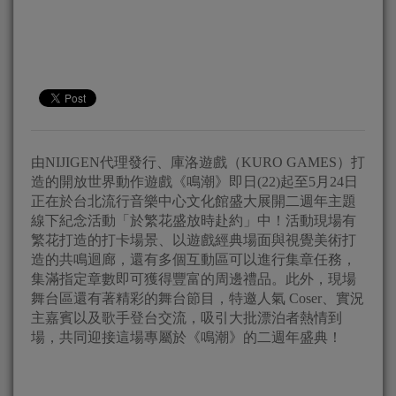
由NIJIGEN代理發行、庫洛遊戲（KURO GAMES）打
造的開放世界動作遊戲《鳴潮》即日(22)起至5月24日
正在於台北流行音樂中心文化館盛大展開二週年主題
線下紀念活動「於繁花盛放時赴約」中！活動現場有
繁花打造的打卡場景、以遊戲經典場面與視覺美術打
造的共鳴迴廊，還有多個互動區可以進行集章任務，
集滿指定章數即可獲得豐富的周邊禮品。此外，現場
舞台區還有著精彩的舞台節目，特邀人氣 Coser、實況
主嘉賓以及歌手登台交流，吸引大批漂泊者熱情到
場，共同迎接這場專屬於《鳴潮》的二週年盛典！