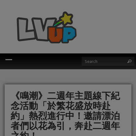
《鳴潮》二週年主題線下紀
念活動「於繁花盛放時赴
約」熱烈進行中！邀請漂泊
者們以花為引，奔赴二週年
之約！