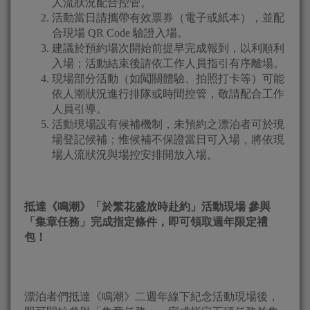
人流狀況配合控管。
活動當日請攜帶有效票券（電子或紙本），並配
合現場 QR Code 驗證入場。
建議於預約場次開始前提早完成報到，以利順利
入場；活動結束後請依工作人員指引有序離場。
現場部分活動（如闖關體驗、拍照打卡等）可能
依人潮狀況進行排隊或時間控管，敬請配合工作
人員引導。
活動現場設有候補機制，未預約之漂泊者可於現
場登記候補；惟候補不保證當日可入場，將依現
場人流狀況與場控安排開放入場。
抵達《鳴潮》「於繁花盛放時赴約」活動現場 參與
「集章任務」完成指定條件，即可領取週年限定禮
包！
漂泊者們抵達《鳴潮》二週年線下紀念活動現場後，