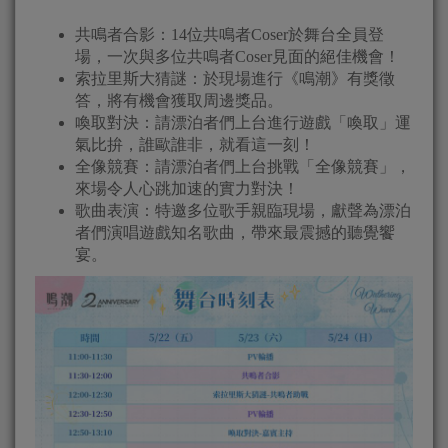
共鳴者合影：14位共鳴者Coser於舞台全員登
場，一次與多位共鳴者Coser見面的絕佳機會！
索拉里斯大猜謎：於現場進行《鳴潮》有獎徵
答，將有機會獲取周邊獎品。
喚取對決：請漂泊者們上台進行遊戲「喚取」運
氣比拚，誰歐誰非，就看這一刻！
全像競賽：請漂泊者們上台挑戰「全像競賽」，
來場令人心跳加速的實力對決！
歌曲表演：特邀多位歌手親臨現場，獻聲為漂泊
者們演唱遊戲知名歌曲，帶來最震撼的聽覺饗
宴。