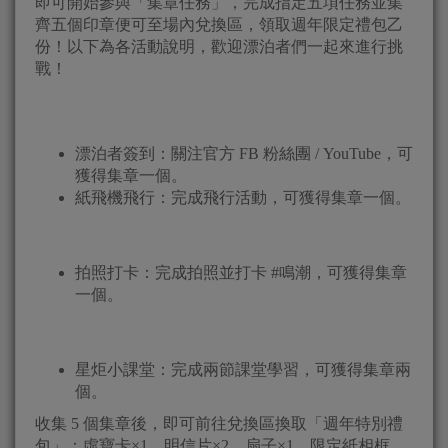
即可開始參與「集章任務」，完成指定五項任務並集
齊五個印章便可至場內兌換區，領取週年限定禮包乙
份！以下為各活動說明，歡迎漂泊者們一起來進行挑
戰！
漂泊者簽到：關注官方 FB 粉絲團 / YouTube，可
獲得集章一個。
紙飛機飛行：完成飛行活動，可獲得集章一個。
拍照打卡：完成拍照並打卡 #鳴潮，可獲得集章
一個。
星炬小課堂：完成兩節課堂學習，可獲得集章兩
個。
收集 5 個集章後，即可前往兌換區換取「週年特別禮
包」：虛寶卡×1、明信片×2、扇子×1、限定紙相框