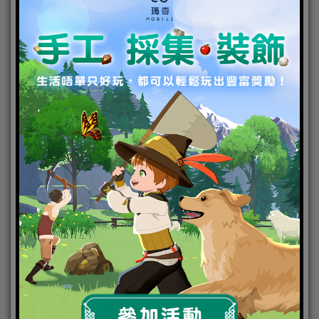
請至預購銷售區抽取號碼牌，依現場叫號機進度
進行預購。
依號碼進入預購排隊區，務必於進入排隊區前完
成選購單的填寫。
預購服務僅限現場預購，不開放線上預購。
預購商品限台灣本島配送，不提供外島及海外寄
送。
為確保商品可以順利送抵漂泊者的手中，離開結
帳櫃台前務必掃描 QR Code 填寫相關資訊。
A～L 區商品，每人每次每區限購四套；M 區商
品限十套。