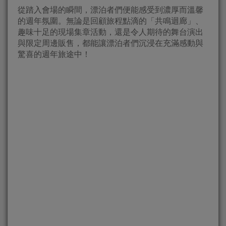
從踏入會場的瞬間，漂泊者們便能感受到濃厚而溫馨
的週年氛圍。無論是回顧旅程點滴的「共鳴迴廊」、
趣味十足的現場集章活動，還是令人期待的舞台演出
與限定周邊販售，都能讓漂泊者們沉浸在充滿感動與
驚喜的週年旅途中！