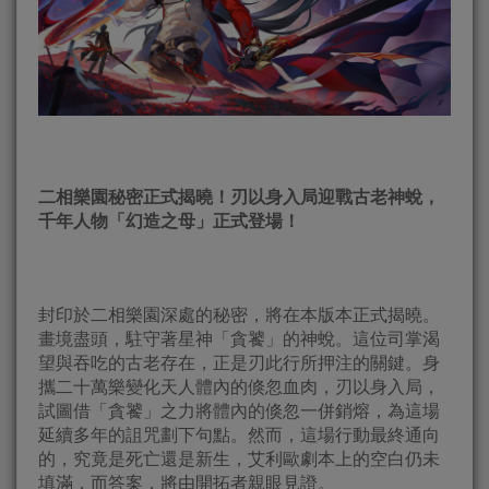
二相樂園秘密正式揭曉！刃以身入局迎戰古老神蛻，
千年人物「幻造之母」正式登場！
封印於二相樂園深處的秘密，將在本版本正式揭曉。
畫境盡頭，駐守著星神「貪饕」的神蛻。這位司掌渴
望與吞吃的古老存在，正是刃此行所押注的關鍵。身
攜二十萬樂變化天人體內的倏忽血肉，刃以身入局，
試圖借「貪饕」之力將體內的倏忽一併銷熔，為這場
延續多年的詛咒劃下句點。然而，這場行動最終通向
的，究竟是死亡還是新生，艾利歐劇本上的空白仍未
填滿，而答案，將由開拓者親眼見證。