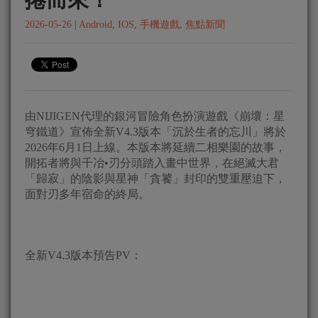
2026-05-26
|
Android
,
IOS
,
手機遊戲
,
焦點新聞
由NIJIGEN代理的銀河冒險角色扮演遊戲《崩壞：星
穹鐵道》宣佈全新V4.3版本「沉於生者的忘川」將於
2026年6月1日上線。本版本將延續二相樂園的故事，
開拓者將與千冶•刃分頭踏入畫中世界，在絕滅大君
「歸寂」的陰影與星神「貪饕」封印的雙重壓迫下，
面對刃多年宿命的終局。
全新V4.3版本預告PV：