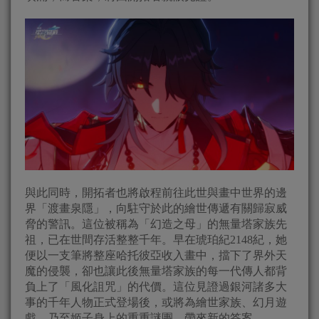
與此同時，開拓者也將啟程前往此世與畫中世界的邊
界「渡畫泉隱」，向駐守於此的繪世傳遞有關歸寂威
脅的警訊。這位被稱為「幻造之母」的無量塔家族先
祖，已在世間存活整整千年。早在琥珀紀2148紀，她
便以一支筆將整座哈托彼亞收入畫中，擋下了界外天
魔的侵襲，卻也讓此後無量塔家族的每一代傳人都背
負上了「風化詛咒」的代價。這位見證過銀河諸多大
事的千年人物正式登場後，或將為繪世家族、幻月遊
戲，乃至姬子身上的重重謎團，帶來新的答案。