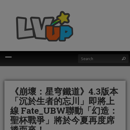
《崩壞：星穹鐵道》4.3版本
「沉於生者的忘川」即將上
線 Fate_UBW聯動「幻造：
聖杯戰爭」將於今夏再度席
捲而來！