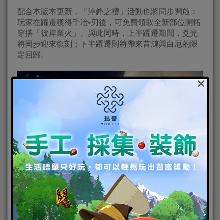
配合本版本更新，「淬鋒之禮」活動也將同步開啟：
玩家在躍遷獲得千冶•刃後，可免費領取全新部位開拓
穿搭「彼岸業火」。與此同時，上半躍遷期間，爻光
將同步迎來復刻；下半躍遷則將帶來昔漣與白厄的限
定回歸。
×