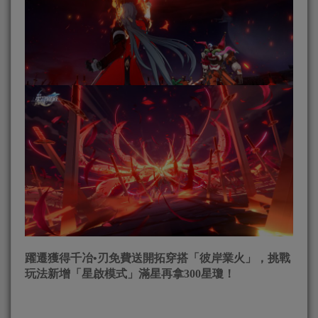
躍遷獲得千冶•刃免費送開拓穿搭「彼岸業火」，挑戰
玩法新增「星啟模式」滿星再拿300星瓊！