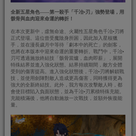
全新五星角色——第一殺手「千冶•刃」強勢登場，用
骸骨與血肉迎來命運的轉折！
在本次更新中，虛無命途、火屬性五星角色千冶•刃將
正式登場。這位曾受魔陰身所困，因此加入星核獵
手，並在漫長歲月中等待「劇本中的死亡」的劍客，
也將在本版本中迎來命運的重要轉折。戰鬥中，千冶•
刃可透過施放終結技「骸骨當爐，血肉即薪」，展開
特殊結界並進入強化狀態。結界持續期間，敵方全體
受到的傷害提高。進入強化狀態後，千冶•刃將解鎖戰
技，並使用劍陣對敵人造成更高傷害，同時獲得更為
強大的全新終結技。此外，我方每次攻擊敵人時，都
會使目標陷入負面狀態，並為千冶•刃累積特殊充能。
充能積滿後，他將自動施放一次戰技，並額外恢復能
量。