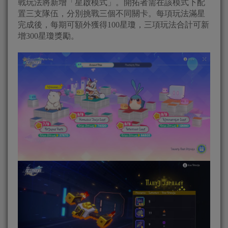
戰玩法將新增「星啟模式」。開拓者需在該模式下配
置三支隊伍，分別挑戰三個不同關卡。每項玩法滿星
完成後，每期可額外獲得100星瓊，三項玩法合計可新
增300星瓊獎勵。