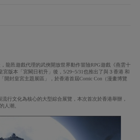
 工作室打造，龍邑遊戲代理的武俠開放世界動作冒險RPG遊戲《燕雲十
皇宮版本「宮闕日初升」後，5/29~5/31也推出了與３香港 和
的「開封皇宮主題展區」，於香港首屆Comic Con（漫畫博覽
漫畫與流行文化為核心的大型綜合展覽，本次首次於香港舉辦，
的人潮。