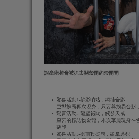
誤坐龍椅會被抓去關禁閉的禁閉間
驚喜活動1-鵝影哨站，緝捕合影
巨型鵝霸再次現身，只要與鵝霸合影
驚喜活動2-龍壁祕聞，觸發天威
皇宮的標誌物金龍，本次華麗現身在
鵝印。
驚喜活動3-御前投鵝局，緝拿逃犯