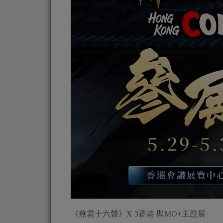
《燕雲十六聲》X 3香港 與MO+主題展