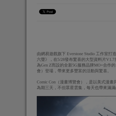
由網易遊戲旗下 Everstone Studio
六聲》，在5/28發布驚喜的大型資料片V1.7
為Gen Z而設的全新5G服務品牌MO+合作
會）登場，帶來更多豐富的活動與驚喜。
Comic Con（漫畫博覽會），是以美式
為期三天，不但眾星雲集，每天也帶來滿滿