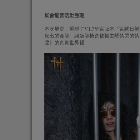
展會驚喜活動整理
本次展覽，重現了V1.7皇宮版本「宮闕
竄出的金龍，誤坐龍椅會被抓去關禁閉的禁
聲》的真實世界裡。