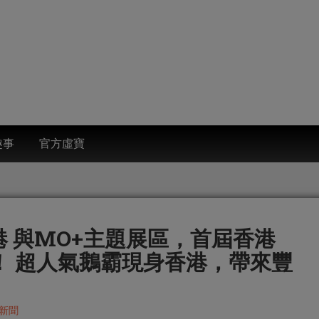
趣事
官方虛寶
港 與MO+主題展區，首屆香港
6登場！ 超人氣鵝霸現身香港，帶來豐
新聞