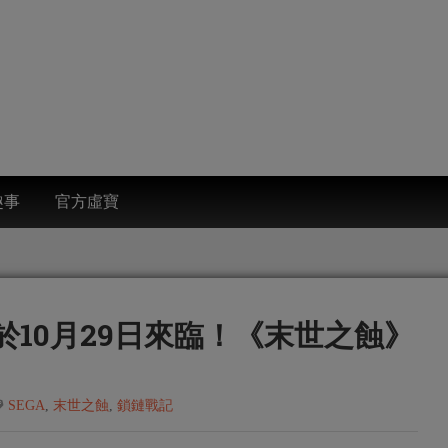
趣事
官方虛寶
於10月29日來臨！《末世之蝕》
SEGA
,
末世之蝕
,
鎖鏈戰記