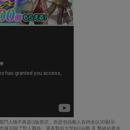
到戰鬥人物不再是Q版形式，而是包括敵人在內全以3D顯示
展示除了對人戰外，還有類似大型BOSS戰 及 擊破結界水