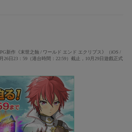
PG新作《末世之蝕 / ワールド エンド エクリプス》（iOS /
於10月26日23：59（港台時間：22:59）截止，10月29日遊戲正式