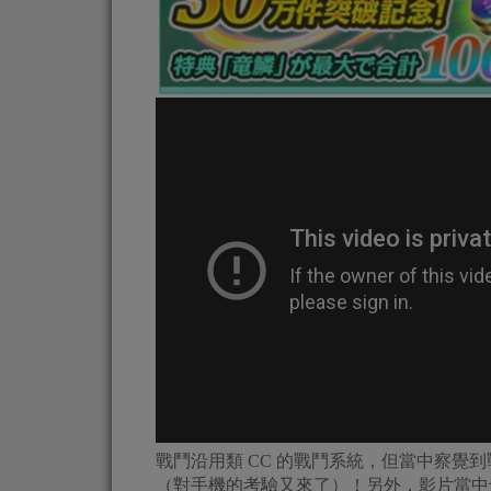
戰鬥沿用類 CC 的戰鬥系統，但當中察覺
（對手機的考驗又來了）！另外，影片當中也