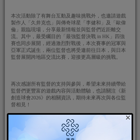
本次活動除了有舞台互動及趣味挑戰外，也邀請遊戲
製作人「久井克也」與傳奇球星「李健和」及「歐偉
倫」親臨現場，分享最新情報並與監督們近距離交
流。其中，最受矚目的「最強監督決戰 in HK」四強
賽也同步展開，經過激烈對戰後，本次賽事的冠軍與
亞軍正式誕生，兩位監督也將受邀前往日本，與日本
監督展開跨地區交流比賽，迎接更高層級的挑戰。
再次感謝所有監督的支持與參與，希望未來持續帶給
監督們更豐富的遊戲內容與活動體驗，也請關注《新
創造球會2026》的相關資訊，期待未來再次與各位監
督相見！
×