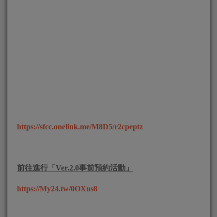
https
://
sfcc
.
onelink
.
me
/
M8D5
/
r2cpeptz
前往進行「
Ver.2.0
事前預約活動」
https://My24.tw/0OXus8