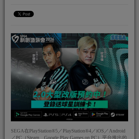
SEGA在PlayStation®5／PlayStation®4／iOS／Android
／PC（Steam、Google Play Games on PC）平台推出的