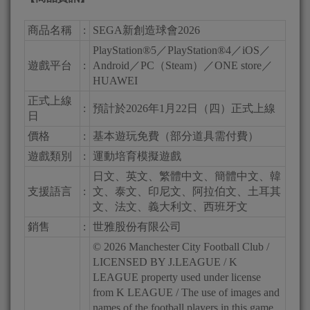
商品名稱
:
SEGA新創造球會2026
PlayStation®5／PlayStation®4／iOS／
遊戲平台
:
Android／PC（Steam）／ONE store／
HUAWEI
正式上線
:
預計於2026年1月22日（四）正式上線
日
價格
:
基本遊玩免費（部分道具需付費）
遊戲類別
:
運動培育模擬遊戲
日文、英文、繁體中文、簡體中文、韓
支援語言
:
文、泰文、印尼文、阿拉伯文、土耳其
文、法文、義大利文、西班牙文
銷售
:
世雅股份有限公司
© 2026 Manchester City Football Club /
LICENSED BY J.LEAGUE / K
LEAGUE property used under license
from K LEAGUE / The use of images and
names of the football players in this game