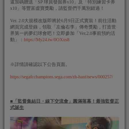
還加碼贈送「SP 球員發掘券x10」及「特別練習卡券
x10」等豐富虛寶獎勵，請監督們千萬別錯過！
Ver. 2.0大規模改版即將於6月9日正式實裝！前往活動
網頁完成登錄，領取「左倫右李」傳奇獎勵，打造世
界第一的夢幻球會吧！立即參加「Ver.2.0事前預約活
動」：
https://My24.tw/0OXus8
※詳情請確認以下公告頁面。
https://segafcchampions.sega.com/zh-hant/news/000257/
■
「監督集結日・線下交流會」圓滿落幕！最強監督正
式誕生