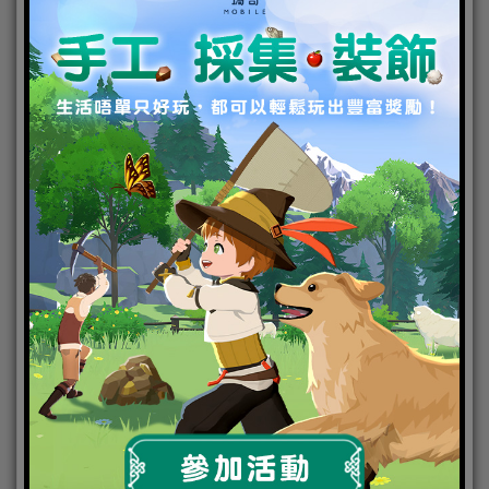
■
關於《
SEGA
新創造球會
2026
》
《SEGA新創造球會2026》是繼承了足球球會經營模
擬遊戲《創造球會》系列原點，即培育球員以及經營
球會的策略性，並跟隨時代進化的最新作。作為全權
監督，你可以打造自己的球隊，從地方球會一路邁向
世界巔峰，或是將你居住的城市、喜愛地區的球會培
育成頂尖球會，享受其中的成長劇情。
本作獲得明治安田生命J League官方授權、收錄從J1～
J3共60支球隊的真實球員。其他更有歐洲主要聯會、
FIFPRO、K League等，總計超過5000名真實球員登
場。此外遊戲中還展開了與Manchester City FC的聯動
企劃。