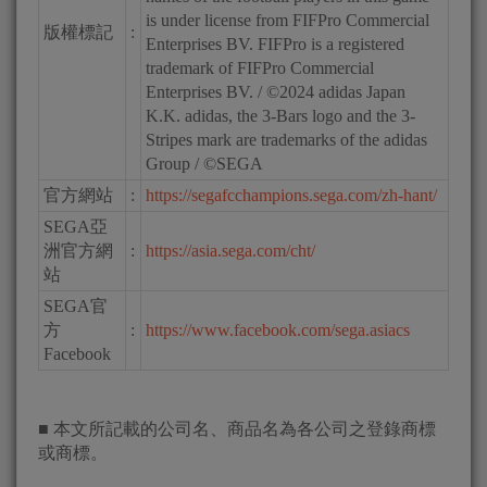
is under license from FIFPro Commercial
版權標記
:
Enterprises BV. FIFPro is a registered
trademark of FIFPro Commercial
Enterprises BV. / ©2024 adidas Japan
K.K. adidas, the 3-Bars logo and the 3-
Stripes mark are trademarks of the adidas
Group / ©SEGA
官方網站
:
https://segafcchampions.sega.com/zh-hant/
SEGA亞
洲官方網
:
https://asia.sega.com/cht/
站
SEGA官
方
:
https://www.facebook.com/sega.asiacs
Facebook
■ 本文所記載的公司名、商品名為各公司之登錄商標
或商標。