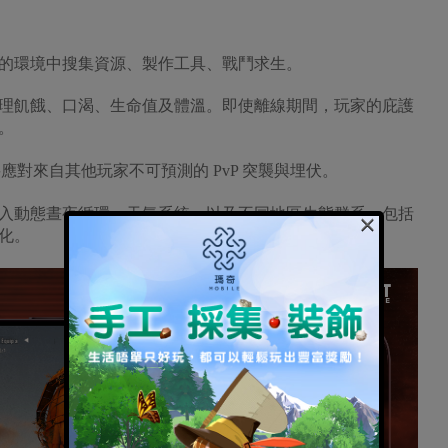
的環境中搜集資源、製作工具、戰鬥求生。
理飢餓、口渴、生命值及體溫。即使離線期間，玩家的庇護
。
要應對來自其他玩家不可預測的 PvP 突襲與埋伏。
入動態晝夜循環、天氣系統，以及不同地區生態群系，包括
×
化。