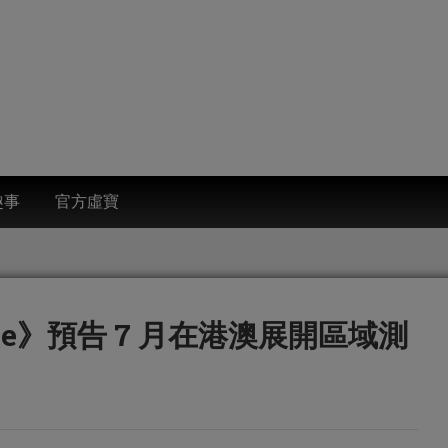
趣事
官方虛寶
ile》預告 7 月在港澳展開區域測