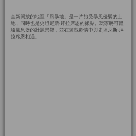
全新開放的地區「風暴地」是一片飽受暴風侵襲的土
地，同時也是史坦尼斯‧拜拉席恩的據點。玩家將可體
驗風息堡的壯麗景觀，並在遊戲劇情中與史坦尼斯‧拜
拉席恩相遇。