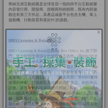
華納兄弟互動娛樂是全球首屈一指的跨平台互動娛樂
內容發行商、開發商、授權商和經銷商，既有內部遊
戲也有第三方作品，其產品涵蓋平台包含主機、掌上
遊戲機、行動裝置和基於PC的遊戲。
×
HBO Licensing & Retail
簡介
HBO Licensing & Retail是Home Box Office, Inc.旗下部
門，致力於和全球頂尖的被授權人合作，讓HBO的全
球觀眾能夠以令人興奮的新方式與他們鍾愛的影集互
動。該部門借助《權力遊戲》、《副人之仁》、《慾
望城市》、《矽谷群瞎傳》、《閨蜜向前衝》、《黑
道家族》、《美麗心計》、《噬血真愛》等HBO屢獲
殊榮的神劇，打造經官方授權的消費產品、創新商品
計畫、零售啟動和現場沉浸式體驗。HBO Licensing &
Retail的業務涵蓋各個產品類別，包括收藏紀念品、服
飾、出版發行、現場品牌體驗、數位遊戲、時尚和美
容合作、精品配飾等等。官方授權的HBO商品可在全