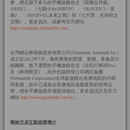
東，網石旗下多元的手機遊戲包含《我獨自升級:
ARISE》、《七騎士Re:BIRTH》、《RAVEN 2：渡
鴉》、《MARVEL未來之戰》與《七大罪：光與暗之
交戰》。更多資訊，請參考官方網站
https://company.netmarble.com
。
台灣網石棒辣椒股份有限公司(Netmarble Joybomb Inc.)
成立於2012年7月，擁有專業的營運、業務、客服及行
銷團隊。旗下運營的手機遊戲包含《全民打棒球Pro》
及《棒球殿堂》，此外也協助母公司網石集團
(Netmarble Corporation)全球版遊戲台港澳地區的行銷
與客服，如今已成為台港澳地區遊戲產業的領導品
牌，穩坐手機遊戲市場龍頭地位，更多資訊詳見官方
網站
http://www.joybomb.com.tw/
。
華納兄弟互動娛樂簡介