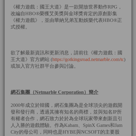
《權力遊戲：國王大道》是一款開放世界動作RPG，
改編自HBO®榮獲艾美獎與金球獎肯定的原創影集
《權力遊戲》，並由華納兄弟互動娛樂代表HBO®正
式授權。
欲了解最新資訊和更新消息，請前往《權力遊戲：國
王大道》官方網站 (
https://gotkingsroad.netmarble.com/tc
)
或加入官方社群平台參與討論。
網石集團（
Netmarble Corporation
）簡介
2000年成立於韓國，網石集團為是全球頂尖的遊戲開
發和發行商，透過其擁有知名的商標，並與知名IP所
有權者合作，網石致力於於為全球玩家帶來創新且引
人入勝的遊戲體驗。作為Kabam、SpinX Games和Jam
City的母公司，同時也是HYBE與NCSOFT的主要股