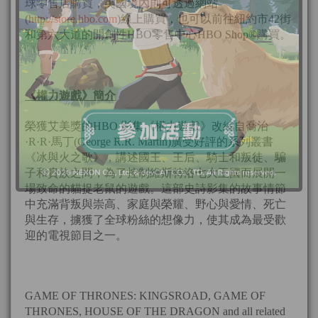
球零售店購買，美國境內則可透過網站
(
http://store.hbo.com
)線上購買，也可以前往紐約市42街
和第六大道的開創性HBO零售中心HBO Shop®購買。
《權力遊戲》簡介
榮獲艾美獎的HBO 影集《權力遊戲》改編自喬治
·R·R·馬丁(George R.R. Martin)廣受好評的系列叢書
《冰與火之歌》，講述國王、王后、騎士和叛徒、騙
子和貴族之間，為了控制維斯特洛七大王國而展開一
場致命的貓捉老鼠的遊戲。這部史詩影集的故事情節
中充滿背叛與崇高、家庭與榮耀、野心與愛情、死亡
與生存，擄獲了全球粉絲的想像力，使其成為最受歡
迎的電視節目之一。
GAME OF THRONES: KINGSROAD, GAME OF
THRONES, HOUSE OF THE DRAGON and all related