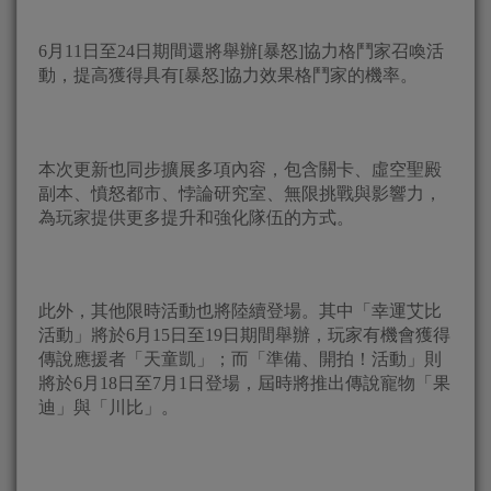
6月11日至24日期間還將舉辦[暴怒]協力格鬥家召喚活
動，提高獲得具有[暴怒]協力效果格鬥家的機率。
本次更新也同步擴展多項內容，包含關卡、虛空聖殿
副本、憤怒都市、悖論研究室、無限挑戰與影響力，
為玩家提供更多提升和強化隊伍的方式。
此外，其他限時活動也將陸續登場。其中「幸運艾比
活動」將於6月15日至19日期間舉辦，玩家有機會獲得
傳說應援者「天童凱」；而「準備、開拍！活動」則
將於6月18日至7月1日登場，屆時將推出傳說寵物「果
迪」與「川比」。