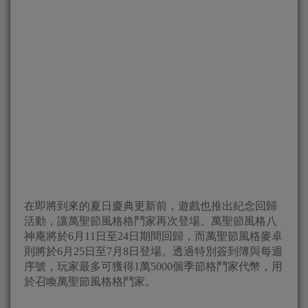
在即將到來的夏日慶典更新前，遊戲也推出紀念回歸
活動，讓萬聖節風格格鬥家再次登場。萬聖節風格八
神庵將於6月11日至24日期間回歸，而萬聖節風格麥卓
則將於6月25日至7月8日登場。透過特別簽到簿與每週
序號，玩家最多可獲得1萬5000個季節格鬥家代幣，用
於召喚萬聖節風格格鬥家。