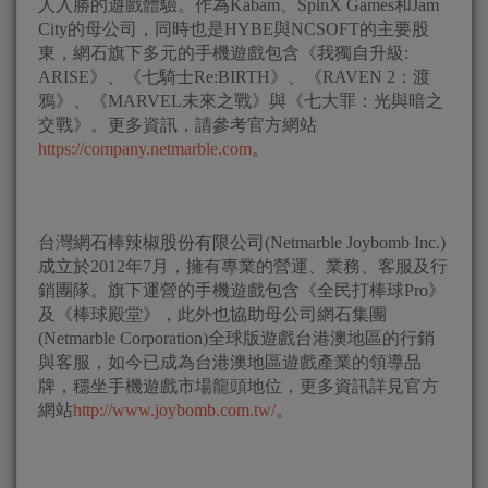
人入勝的遊戲體驗。作為Kabam、SpinX Games和Jam
City的母公司，同時也是HYBE與NCSOFT的主要股
東，網石旗下多元的手機遊戲包含《我獨自升級:
ARISE》、《七騎士Re:BIRTH》、《RAVEN 2：渡
鴉》、《MARVEL未來之戰》與《七大罪：光與暗之
交戰》。更多資訊，請參考官方網站
https://company.netmarble.com
。
台灣網石棒辣椒股份有限公司(Netmarble Joybomb Inc.)
成立於2012年7月，擁有專業的營運、業務、客服及行
銷團隊。旗下運營的手機遊戲包含《全民打棒球Pro》
及《棒球殿堂》，此外也協助母公司網石集團
(Netmarble Corporation)全球版遊戲台港澳地區的行銷
與客服，如今已成為台港澳地區遊戲產業的領導品
牌，穩坐手機遊戲市場龍頭地位，更多資訊詳見官方
網站
http://www.joybomb.com.tw/
。