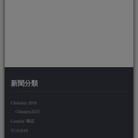
新聞分類
ChinaJoy 2018
Chinajoy2025
Cosplay 專區
TGS2019