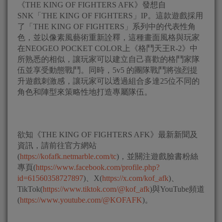
《THE KING OF FIGHTERS AFK》發想自
SNK「THE KING OF FIGHTERS」IP。這款遊戲採用
了「THE KING OF FIGHTERS」系列中的代表性角
色，並以像素風藝術重新詮釋，這種畫面風格與玩家
在NEOGEO POCKET COLOR上《格鬥天王R-2》中
所熟悉的相似，讓玩家可以建立自己喜歡的格鬥家隊
伍並享受動態戰鬥。同時，5v5 的團隊戰鬥將強烈提
升遊戲刺激感，讓玩家可以透過組合多達25位不同的
角色和陣型來策略性地打造專屬隊伍。
欲知《THE KING OF FIGHTERS AFK》最新新聞及
資訊，請前往官方網站
(
https://kofafk.netmarble.com/tc
)，並關注遊戲臉書粉絲
專頁(
https://www.facebook.com/profile.php?
id=61560358727897
)、X(
https://x.com/kof_afk
)、
TikTok(
https://www.tiktok.com/@kof_afk
)與YouTube頻道
(
https://www.youtube.com/@KOFAFK
)。