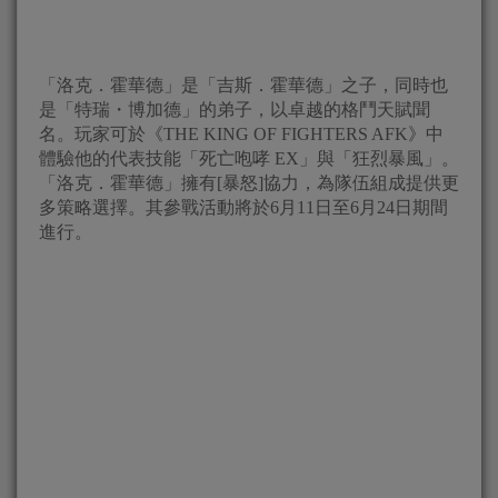
「洛克．霍華德」是「吉斯．霍華德」之子，同時也
是「特瑞・博加德」的弟子，以卓越的格鬥天賦聞
名。玩家可於《THE KING OF FIGHTERS AFK》中
體驗他的代表技能「死亡咆哮 EX」與「狂烈暴風」。
「洛克．霍華德」擁有[暴怒]協力，為隊伍組成提供更
多策略選擇。其參戰活動將於6月11日至6月24日期間
進行。