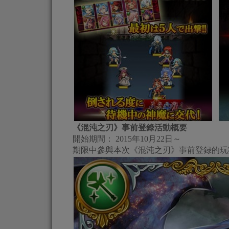
《混沌之刃》事前登錄活動概要
開始期間： 2015年10月22日～
期限中參與本次《混沌之刃》事前登録的玩