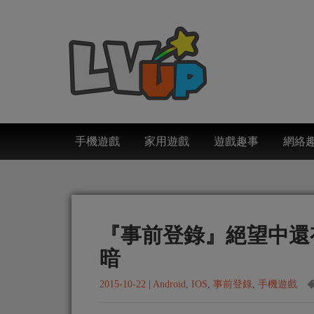
手機遊戲
家用遊戲
遊戲趣事
網絡
『事前登錄』絕望中還
暗
2015-10-22
|
Android
,
IOS
,
事前登錄
,
手機遊戲