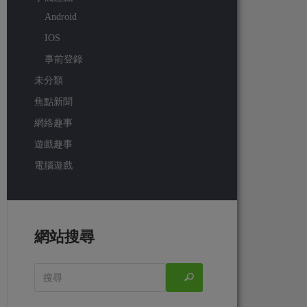
Android
IOS
事前登錄
未分類
焦點新聞
網絡趣事
遊戲趣事
電腦遊戲
網站搜尋