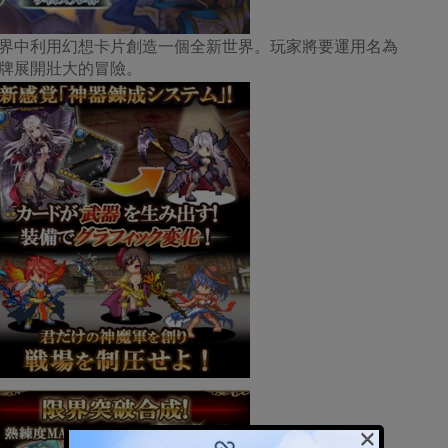
界中利用幻想卡片創造一個全新世界。玩家將要運用名為
牌展開壯大的冒險。
×