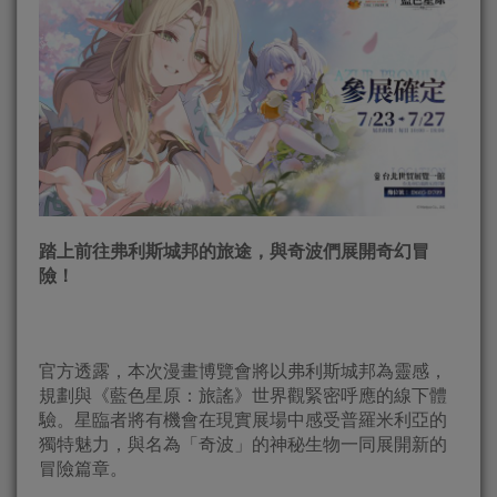
踏上前往弗利斯城邦的旅途，與奇波們展開奇幻冒
險！
官方透露，本次漫畫博覽會將以弗利斯城邦為靈感，
規劃與《藍色星原：旅謠》世界觀緊密呼應的線下體
驗。星臨者將有機會在現實展場中感受普羅米利亞的
獨特魅力，與名為「奇波」的神秘生物一同展開新的
冒險篇章。