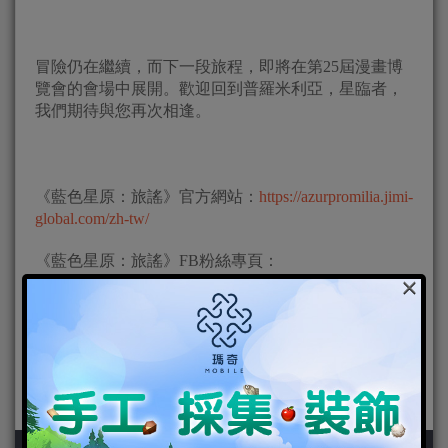
冒險仍在繼續，而下一段旅程，即將在第25屆漫畫博
覽會的會場中展開。歡迎回到普羅米利亞，星臨者，
我們期待與您再次相逢。
《藍色星原：旅謠》官方網站：
https://azurpromilia.jimi-
global.com/zh-tw/
《藍色星原：旅謠》FB粉絲專頁：
×
https://www.facebook.com/AzurPromiliaTC
《藍色星原：旅謠》官方YouTube：
https://www.youtube.com/@AzurPromiliaTC