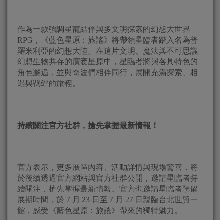
作為一款強調星寵結伴與多文明探索的幻想大世界
RPG，《藍色星原：旅謠》將帶領星臨者踏入名為普
羅米利亞的幻想大陸。在這片文明、魔法與不可思議
幻想生物共存的廣袤星原中，星臨者將與各具特色的
角色邂逅，並與奇波們相伴同行，展開充滿探索、相
遇與羈絆的旅程。
持續關注官方社群，搶先掌握最新情報！
官方表示，更多展區內容、活動詳情與現場驚喜，將
於後續透過官方網站與官方社群公開，邀請星臨者持
續關注，搶先掌握最新情報。官方也邀請星臨者預留
展期時間，於 7 月 23 日至 7 月 27 日親臨台北世貿一
館，感受《藍色星原：旅謠》帶來的獨特魅力。