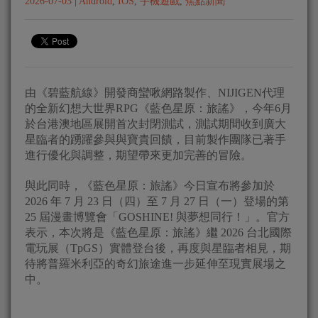
2026-07-03
|
Android
,
IOS
,
手機遊戲
,
焦點新聞
由《碧藍航線》開發商蠻啾網路製作、NIJIGEN代理
的全新幻想大世界RPG《藍色星原：旅謠》，今年6月
於台港澳地區展開首次封閉測試，測試期間收到廣大
星臨者的踴躍參與與寶貴回饋，目前製作團隊已著手
進行優化與調整，期望帶來更加完善的冒險。
與此同時，《藍色星原：旅謠》今日宣布將參加於
2026 年 7 月 23 日（四）至 7 月 27 日（一）登場的第
25 屆漫畫博覽會「GOSHINE! 與夢想同行！」。官方
表示，本次將是《藍色星原：旅謠》繼 2026 台北國際
電玩展（TpGS）實體登台後，再度與星臨者相見，期
待將普羅米利亞的奇幻旅途進一步延伸至現實展場之
中。