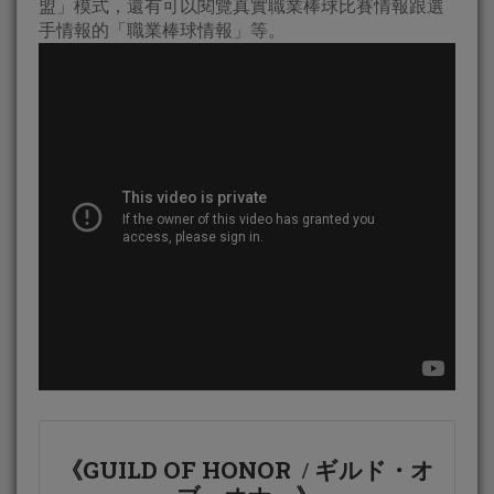
盟」模式，還有可以閱覽真實職業棒球比賽情報跟選
手情報的「職業棒球情報」等。
GUILD OF HONOR
《
/
ギルド・オ