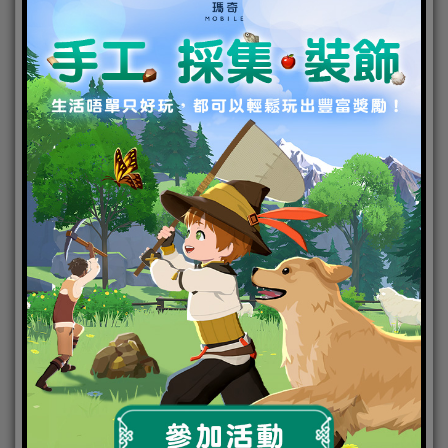
電磁風暴
《
/
アフターパルス
》