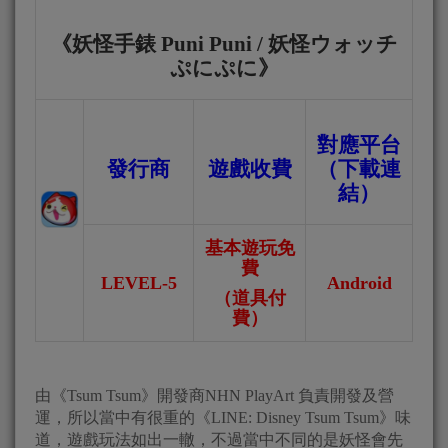
《
妖怪手錶 Puni Puni
/
妖怪ウォッチ
ぷにぷに》
對應平台
發行商
遊戲收費
（下載連
結）
基本遊玩免
費
LEVEL-5
Android
（道具付
費）
由《Tsum Tsum》開發商NHN PlayArt 負責開發及營
運，所以當中有很重的《LINE: Disney Tsum Tsum》味
道，遊戲玩法如出一轍，不過當中不同的是妖怪會先