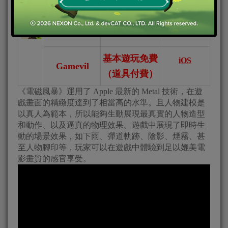
對應平台
發行商
遊戲收費
（下載連
結）
基本遊玩免費
iOS
Gamevil
（道具付費）
《電磁風暴》運用了 Apple 最新的 Metal 技術，在遊
戲畫面的精緻度達到了相當高的水準。且人物建模是
以真人為範本，所以能夠生動展現最真實的人物造型
和動作、以及逼真的物理效果。遊戲中展現了即時生
動的場景效果，如下雨、彈道軌跡、陰影、煙霧、甚
至人物腳印等，玩家可以在遊戲中體驗到足以媲美電
影畫質的感官享受。