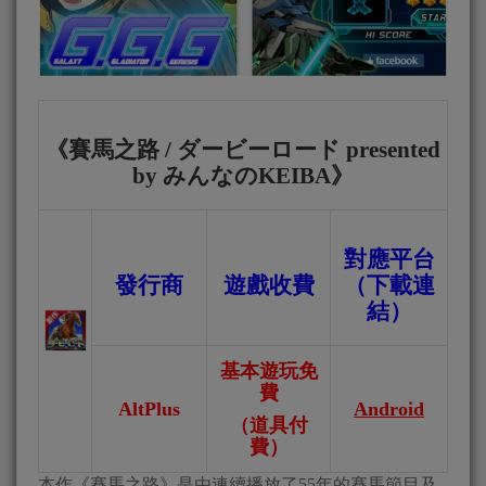
《
賽馬之路
/
ダービーロード
presented
by
みんなの
KEIBA
》
對應平台
發行商
遊戲收費
（下載連
結）
基本遊玩免
費
AltPlus
Android
（道具付
費）
本作《賽馬之路》是由連續播放了55年的賽馬節目及