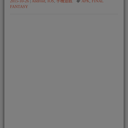
2015-10-26
|
Android
,
IOS
,
手機遊戲
APK
,
FINAL
FANTASY