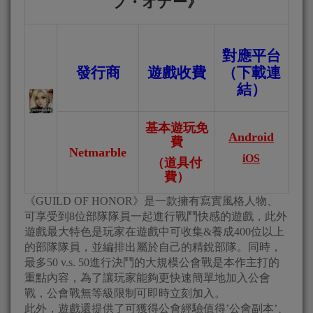
ブ・オナー
》
對應平台
發行商
遊戲收費
（下載連
結）
基本遊玩免
Android
費
Netmarble
iOS
（道具付
費）
《GUILD OF HONOR》是一款擁有寫實風格人物、
可享受到8位部隊隊員一起進行戰鬥快感的遊戲，此外
遊戲最大特色是玩家在遊戲中可收集&養成400位以上
的部隊隊員，並編排出屬於自己的精銳部隊。同時，
最多50 v.s. 50進行決鬥的大規模公會戰是本作主打的
重點內容，為了讓玩家能夠更快速簡單地加入公會
戰，公會戰無等級限制可即時立刻加入。
此外，遊戲還提供了可獲得公會經驗值得’公會副本’、