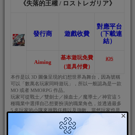
ロストレガリア
《
失落的王權
/
》
對應平台
發行商
遊戲收費
（下載連
結）
基本遊玩免費
iOS
Aiming
（道具付費）
本作是以 3D 圖像呈現的幻想世界為舞台，因為號稱
可以「數萬名玩家同時遊玩」，所以一般認為是一款
MO 或者 MMORPG 作品。
玩家可從戰士／雙劍士／操血士／魔導士／神官這 5
種職業中選擇自己想要扮演的職業角色，並透過最多
5 名玩家的小隊來挑戰任務以及強敵。當然玩家也是
×
可以單獨遊玩的。另外，本作也有移動跟戰鬥可以輕
鬆進行的自動功能，以及「搭檔」騎乘寵物的培育要
素等內容。