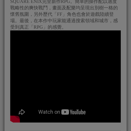
SQUARE ENIX完全新作RPG。簡單的操作配以適度
戰略性的爽快戰鬥，畫面及配樂均呈現出別樹一格的
懷舊氛圍，另外歷代「FF」角色也會於遊戲陸續登
場。最後，在本作中玩家能通過搜索領域和城市，感
受到真正「RPG」的感覺。