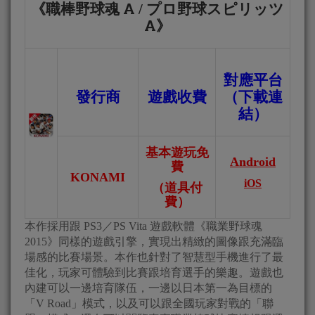
職棒野球魂 A
プロ野球スピリッツ
《
/
A
》
對應平台
發行商
遊戲收費
（下載連
結）
基本遊玩免
Android
費
KONAMI
iOS
（道具付
費）
本作採用跟 PS3／PS Vita 遊戲軟體《職業野球魂
2015》同樣的遊戲引擎，實現出精緻的圖像跟充滿臨
場感的比賽場景。本作也針對了智慧型手機進行了最
佳化，玩家可體驗到比賽跟培育選手的樂趣。遊戲也
內建可以一邊培育隊伍，一邊以日本第一為目標的
「V Road」模式，以及可以跟全國玩家對戰的「聯