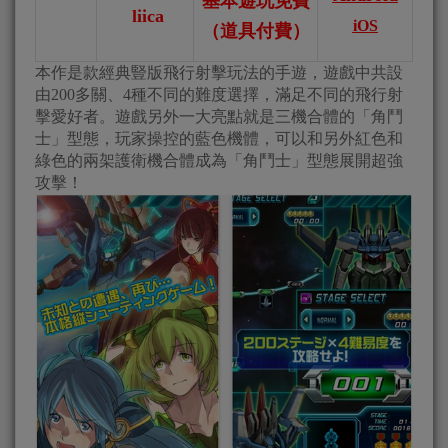
基本遊玩免費
liica
iOS
（道具付費）
本作是款經典豎版飛行射擊玩法的手遊，遊戲中共設
由200多關、4種不同的難度選擇，滿足不同的飛行射
擊愛好者。遊戲另外一大亮點就是三機合體的「角鬥
士」型態，玩家操控的藍色機體，可以和另外紅色和
綠色的兩架護衛機合體成為「角鬥士」型態展開超強
攻擊！