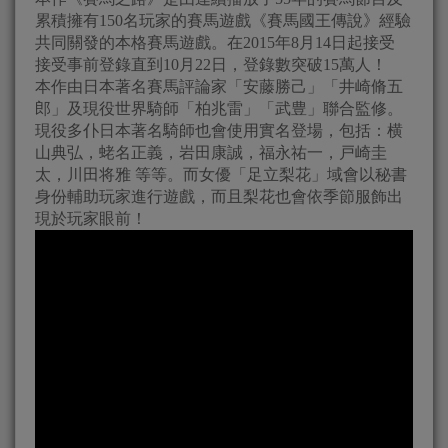
累積擁有150名玩家的賽馬遊戲《賽馬國王傳說》經驗
共同關發的本格賽馬遊戲。在2015年8月14日起接受
接受事前登錄直到10月22日，登錄數突破15萬人！
本作由日本著名賽馬評論家「安藤勝己」「井崎脩五
郎」及現役世界騎師「柏兆雷」「武豊」聯合監修。
現役多仆日本著名騎師也會使用實名登場，包括：横
山典弘，蛯名正義，岩田康誠，福永祐一，戸崎圭
太，川田将雅 等等。而女優「足立梨花」域會以秘書
身份輔助玩家進行遊戲，而且梨花也會依季節服飾出
現於玩家眼前！