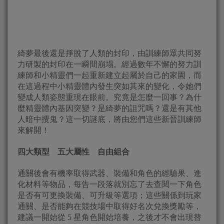
綺夢最後還是掙脫了人類的封印，由訓練師眾共同努
力研製的封印在一瞬間崩塌。經過數年不懈的努力訓
練師和小精靈們一起重新建立起屬於自己的家園，而
在這過程中小精靈體內發生突如其來的變化，令她們
變成人類姿態重現在眼前。究竟是怎麼一回事？為什
麼精靈體內基因突變？是綺夢的詛咒嗎？還是有其他
人暗中攪鬼？這一切謎底，將由您們這些新晉訓練師
來解開！
四大類型 五大屬性 自由組合
通關後會有機率取得武器、裝備和角色的經驗果、進
化材料等物品，每告一段落就別忘了去查閱一下角色
是否有可更換裝備、可升級等選項；這些關係到玩家
通關、是否能夠在競技場中取得好名次兌換獎勵等，
建議一開始從 5 星角色開始培養，之後才不會出現替