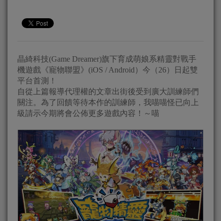
晶綺科技(Game Dreamer)旗下育成萌娘系精靈對戰手
機遊戲《寵物聯盟》(iOS / Android）今（26）日起雙
平台首測！
自從上篇報導代理權的文章出街後受到廣大訓練師們
關注。為了回饋等待本作的訓練師，我喵喵怪已向上
級請示今期將會公佈更多遊戲內容！～喵