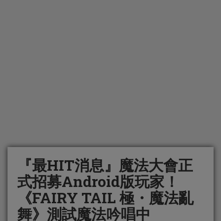
『最HIT消息』魔法大會正
式招募Android版玩家！
《FAIRY TAIL 極・魔法亂
舞》測試魔法吟唱中