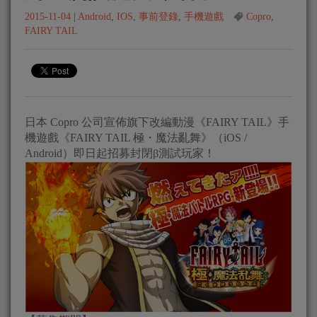
2015-11-04
|
Android
,
IOS
,
事前登錄
,
手機遊戲
Copro
,
FAIRY TAIL
日本 Copro 公司宣佈旗下改編動漫《FAIRY TAIL》手
機遊戲《FAIRY TAIL 極・魔法亂舞》（iOS /
Android）即日起招募封閉β測試玩家！