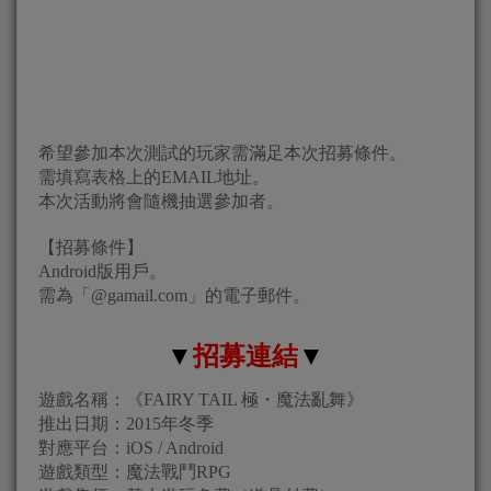
希望參加本次測試的玩家需滿足本次招募條件。
需填寫表格上的EMAIL地址。
本次活動將會隨機抽選參加者。
【招募條件】
Android版用戶。
需為「@gamail.com」的電子郵件。
▼
招募連結
▼
遊戲名稱：《FAIRY TAIL 極・魔法亂舞》
推出日期：2015年冬季
對應平台：iOS / Android
遊戲類型：魔法戰鬥RPG