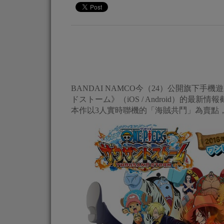
BANDAI NAMCO今（24）公開旗下手機遊戲共鬥
ドストーム》（iOS / Android）的
本作以3人實時聯機的「海賊共鬥」為賣點，