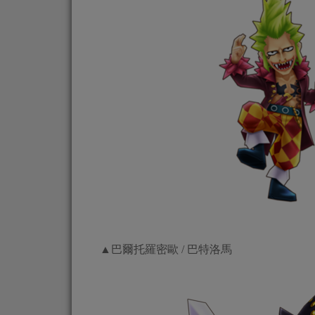
▲巴爾托羅密歐 / 巴特洛馬