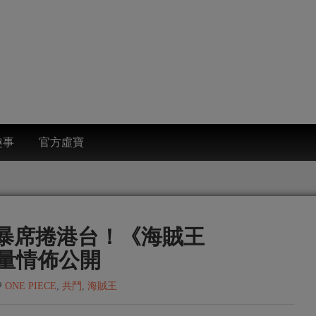
趣事
官方虛寶
風暴席捲港台！《海賊王
》海量情佈公開
ONE PIECE
,
共鬥
,
海賊王