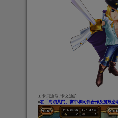
▲卡貝迪修 /卡文迪許
■
在「海賊共鬥」當中和同伴合作及施展必