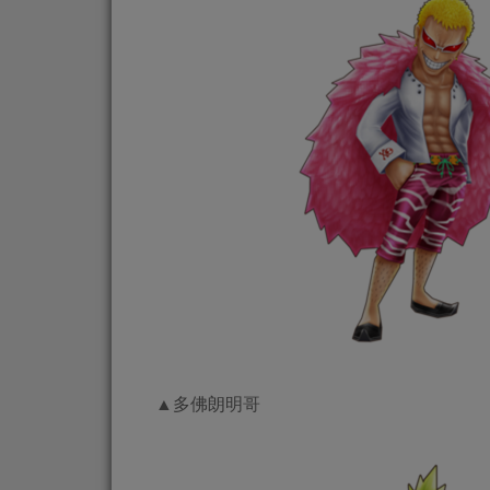
▲多佛朗明哥