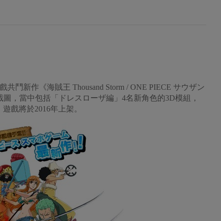
新作《海賊王 Thousand Storm / ONE PIECE サウザン
最新情報截圖，當中包括「ドレスローザ編」4名新角色的3D模組，
遊戲將於2016年上架。