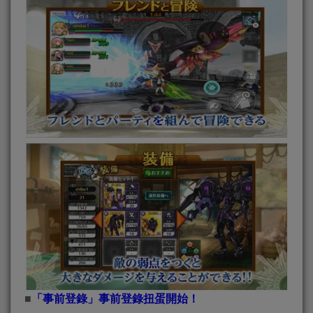
■
「事前登錄」事前登錄扭蛋開始！