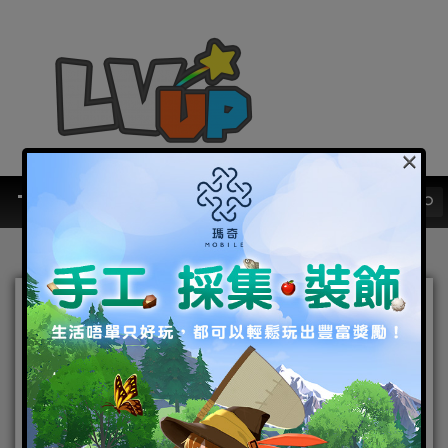
×
『事前登錄』在冒險的同時
亦不忘結識新朋友！
《Fortisia》遊戲PV正式公
開