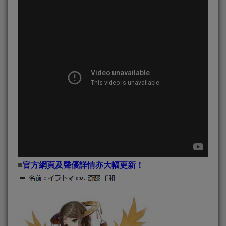
■
官方網頁及聲優詳情亦大幅更新！