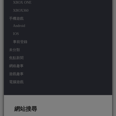
XBOX ONE
XBOX360
手機遊戲
Android
IOS
事前登錄
未分類
焦點新聞
網絡趣事
遊戲趣事
電腦遊戲
網站搜尋