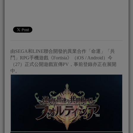
由SEGA和LINE聯合開發的異業合作「命運」「共
鬥」RPG手機遊戲《Fortisia》（iOS / Android）今
（27）正式公開遊戲宣傳PV，事前登錄亦正在展開
中。