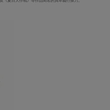
及《夏日大作戰》等作品聞名的貞本義行操刀。