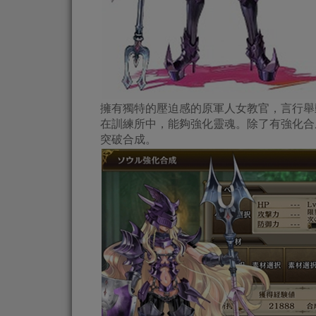
擁有獨特的壓迫感的原軍人女教官，言行舉
在訓練所中，能夠強化靈魂。除了有強化合
突破合成。