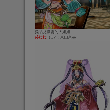
獎品兌換處的大姐姐
莎拉拉
（CV：東山奈央）