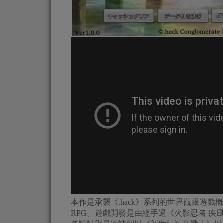
本作是承襲《.hack》系列的世界觀跟遊戲概念
RPG。遊戲開發是由經手過《火影忍者 疾風傳：