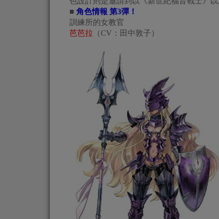
色設計則是邀請到以《新世紀福音戰士》以
■
角色情報 第3彈！
訓練所的女教官
芭芭拉
（CV：田中敦子）