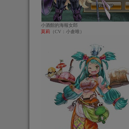
小酒館的海報女郎
莫莉
（CV：小倉唯）