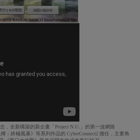
，全新構築的新企畫「Project N.U.」的第一波網路
終極風暴》等系列作品的 CyberConnect2 擔任，主要角