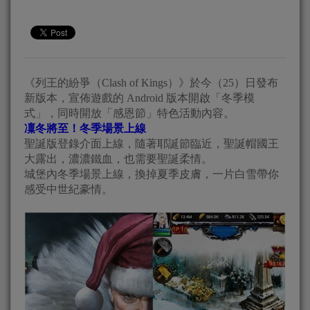
《列王的紛爭（Clash of Kings）》於今（25）日發布
新版本，宣佈遊戲的 Android 版本開啟「冬季模
式」，同時開放「感恩節」特色活動內容。
凜冬將至！冬季場景上線
聖誕版登錄介面上線，隨著耶誕節臨近，聖誕帽國王
大露出，濃濃鐵血，也需要聖誕柔情。
城堡內冬季場景上線，換掉夏季皮膚，一片白雪帶你
感受中世紀豪情。