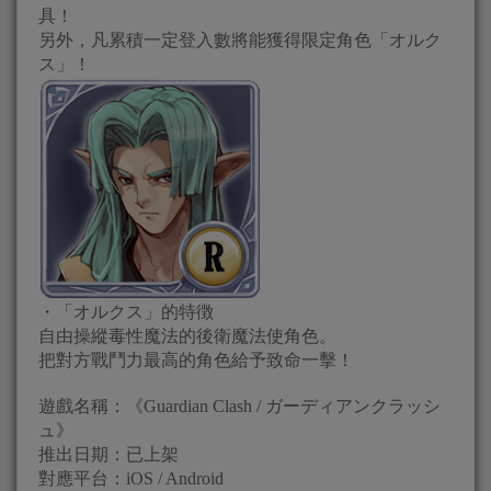
具！
另外，凡累積一定登入數將能獲得限定角色「オルク
ス」！
・「オルクス」的特徴
自由操縱毒性魔法的後衛魔法使角色。
把對方戰鬥力最高的角色給予致命一擊！
遊戲名稱：《Guardian Clash / ガーディアンクラッシ
ュ》
推出日期：已上架
對應平台：iOS / Android