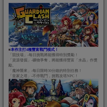
■
本作主打4種豐富戰鬥模式！
「競技場」-每日挑戰將能獲得特別獎勵！
「資源發掘」-礦物爭奪，將能獲得豐富「水晶」作獎
勵。
「魔神襲來」-每日限時30分鐘的特別任務！
「皇家之塔」-不停戰鬥，挑戰攻塔NPC！