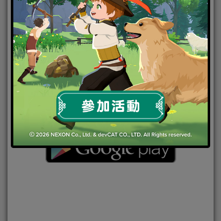
2015-12-08
|
Android
,
IOS
,
手機遊戲
Guardian Clash
,
Wright Flyer Studios
日本Wright Flyer Studios旗下本格戰略手機遊戲
《Guardian Clash / ガーディアンクラッシュ》（iOS /
Android）雙平台正式上架。
▼
下載連結
▼