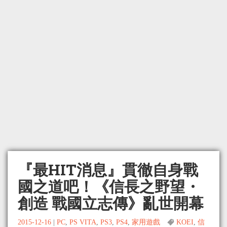
『最HIT消息』貫徹自身戰
國之道吧！《信長之野望・
創造 戰國立志傳》亂世開幕
2015-12-16
|
PC
,
PS VITA
,
PS3
,
PS4
,
家用遊戲
KOEI
,
信