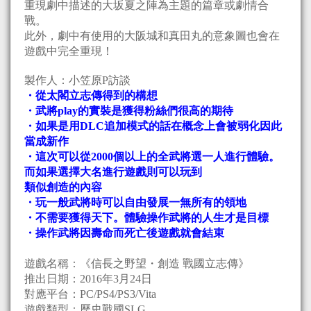
重現劇中描述的大坂夏之陣為主題的篇章或劇情合
戰。
此外，劇中有使用的大阪城和真田丸的意象圖也會在
遊戲中完全重現！
製作人：小笠原P訪談
・從太閣立志傳得到的構想
・武將play的實裝是獲得粉絲們很高的期待
・如果是用DLC追加模式的話在概念上會被弱化因此
當成新作
・這次可以從2000個以上的全武將選一人進行體驗。
而如果選擇大名進行遊戲則可以玩到
類似創造的內容
・玩一般武將時可以自由發展一無所有的領地
・不需要獲得天下。體驗操作武將的人生才是目標
・操作武將因壽命而死亡後遊戲就會結束
遊戲名稱：《信長之野望・創造 戰國立志傳》
推出日期：2016年3月24日
對應平台：PC/PS4/PS3/Vita
遊戲類型：歷史戰國SLG