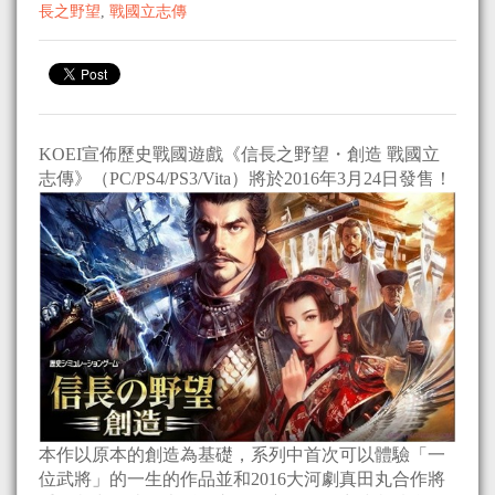
長之野望
,
戰國立志傳
KOEI宣佈歷史戰國遊戲《信長之野望・創造 戰國立
志傳》（PC/PS4/PS3/Vita）將於2016年3月24日發售！
本作以原本的創造為基礎，系列中首次可以體驗「一
位武將」的一生的作品並和2016大河劇真田丸合作將