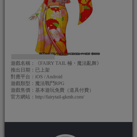
遊戲名稱：《FAIRY TAIL 極・魔法亂舞》
推出日期：已上架
對應平台：iOS / Android
遊戲類型：魔法戰鬥RPG
遊戲售價：基本遊玩免費（道具付費）
官方網站：http://fairytail-gkmh.com/