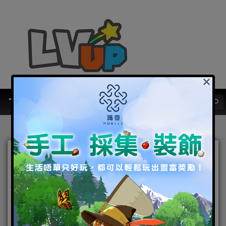
×
『最HIT消息（內附
APK）』上架1個月30萬DL
突破！《FAIRY TAIL 極・
魔法亂舞》公開記念活動