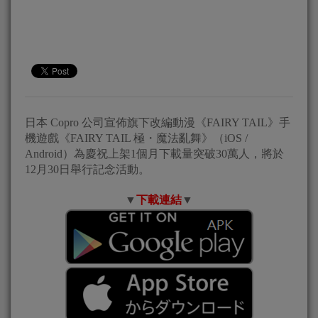
日本 Copro 公司宣佈旗下改編動漫《FAIRY TAIL》手
機遊戲《FAIRY TAIL 極・魔法亂舞》（iOS /
Android）為慶祝上架1個月下載量突破30萬人，將於
12月30日舉行記念活動。
▼
下載連結
▼