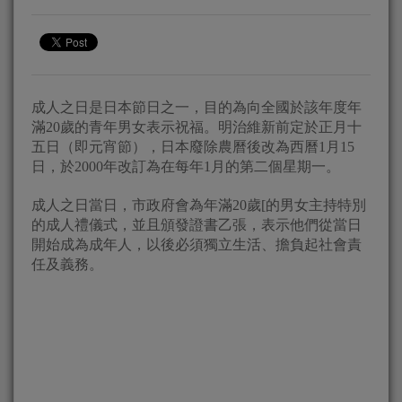
成人之日‎是日本節日之一，目的為向全國於該年度年
滿20歲的青年男女表示祝福。明治維新前定於正月十
五日（即元宵節），日本廢除農曆後改為西曆1月15
日，於2000年改訂為在每年1月的第二個星期一。
成人之日當日，市政府會為年滿20歲[的男女主持特別
的成人禮儀式，並且頒發證書乙張，表示他們從當日
開始成為成年人，以後必須獨立生活、擔負起社會責
任及義務。