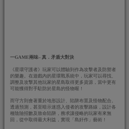
一
GAME
兩味
–
真．矛盾大對決
《星環守護者》玩家可以體驗到作為攻擊者及防禦者
的樂趣。在遊戲內的星環戰系統中，玩家可以尋找、
調整及攻撃其他玩家的星島取得更多資源，當中更有
可能獲得對手駐防於星島的怪物喔！
而守方則會著重於地形設計、陷阱布置及怪物配合。
透過預測，甚至暗示迷惑入侵者的攻擊路線，設計各
種陰險招數及致命陷阱，務求讓侵略的玩家有來無
回，從中取得最大利益，實現「島奸作」藝術！