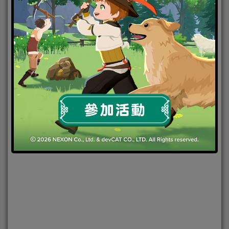
2016-01-19
|
Android
,
IOS
,
事前登錄
,
手機遊戲
星環守護
者