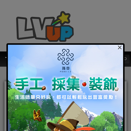
×
你係「踩爆你個島」定「你
打我唔到」？ 攻守新玩法
《星環守護者》1月底香港正
式上架！