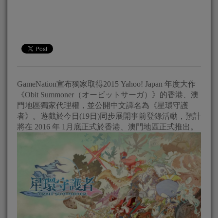
GameNation宣布獨家取得2015 Yahoo! Japan 年度大作
《Obit Summoner（オービットサーガ）》的香港、澳
門地區獨家代理權，並公開中文譯名為《星環守護
者》。遊戲於今日(19日)同步展開事前登錄活動，預計
將在 2016 年 1月底正式於香港、澳門地區正式推出。