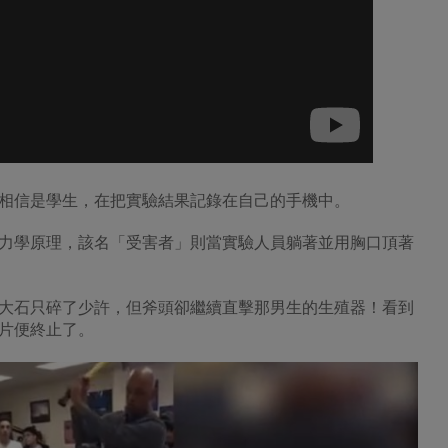
相信是學生，在把實驗結果記錄在自己的手機中。
力學原理，該名「受害者」則當實驗人員躺著並用胸口頂著
大石只碎了少許，但斧頭卻繼續直擊那男生的生殖器！看到
片便終止了。