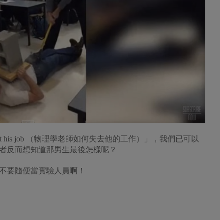
her lost his job （物理學老師如何失去他的工作）」，我們已可以
者反而想知道那男生最後怎樣呢？
不要隨便當實驗人員啊！