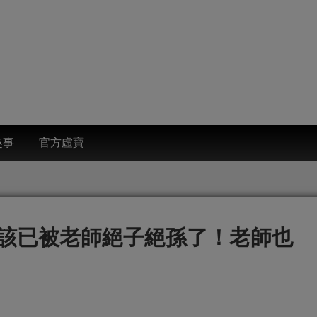
趣事
官方虛寶
該已被老師絕子絕孫了！老師也