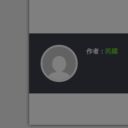
作者：
民國