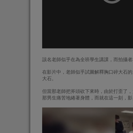
該名老師似乎在為全班學生講課，而拍攝者
在影片中，老師似乎試圖解釋胸口碎大石的
大石。
但當那老師把斧頭砍下來時，由於打歪了，
那男生痛苦地綣著身體，而就在這一刻，影