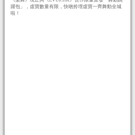
躍包」，虛寶數量有限，快啲拎埋虛寶一齊舞動全城
啦！