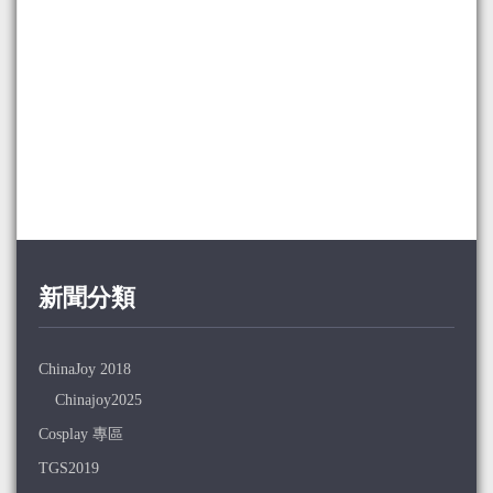
新聞分類
ChinaJoy 2018
Chinajoy2025
Cosplay 專區
TGS2019