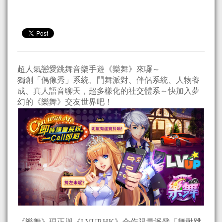
超人氣戀愛跳舞音樂手遊《樂舞》來囉～
獨創「偶像秀」系統、鬥舞派對、伴侶系統、人物養
成、真人語音聊天，超多樣化的社交體系～快加入夢
幻的《樂舞》交友世界吧！
《樂舞》現正與《LVUP.HK》合作限量派發「舞動跳