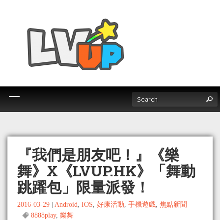
『我們是朋友吧！』《樂
舞》X《LVUP.HK》「舞動
跳躍包」限量派發！
2016-03-29
|
Android
,
IOS
,
好康活動
,
手機遊戲
,
焦點新聞
8888play
,
樂舞