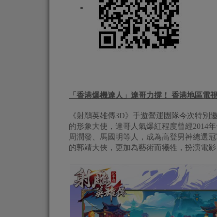
「香港爆機達人」達哥力撐！ 香港地區電
《射鵰英雄傳3D》手遊營運團隊今次特別
的形象大使，達哥人氣爆紅程度曾經2014
周潤發、馬國明等人，成為高登男神總選冠軍
的郭靖大俠，更加為藝術而犧牲，扮演電影