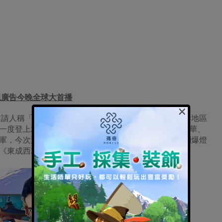
視廣告今晚全球大首播
×
邀請人稱「香港爆機達人」紀網絡紅人「達哥」擔任香港地區
年一度登上雅虎香港首頁關鍵字搜尋，2015年更擊敗黃子華、
，今次達哥首度挑戰射鵰古裝造型，除了Cosplay型到爆燈
《東成西就》入面的香腸嘴歐陽峰。