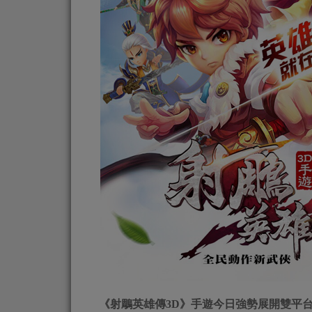
《射鵰英雄傳3D》手遊今日強勢展開雙平