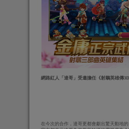
網路紅人「達哥」受邀擔任《射鵰英雄傳3
在今次的合作，達哥更都會獻出驚天動地的