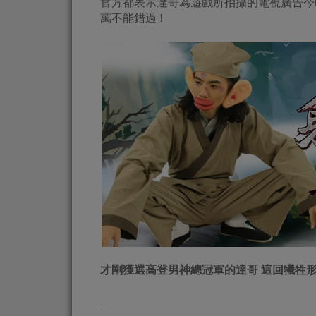
官方都表示達哥為遊戲所拍攝的電視廣告今
萬不能錯過 !
才剛獲選高登男神總冠軍的達哥 這回犧牲形