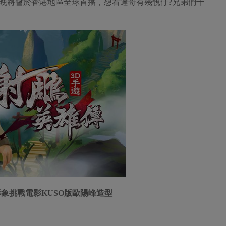
晚將會於香港地區全球首播，想看達哥有幾靚仔?兄弟們千
象挑戰電影KUSO版歐陽峰造型