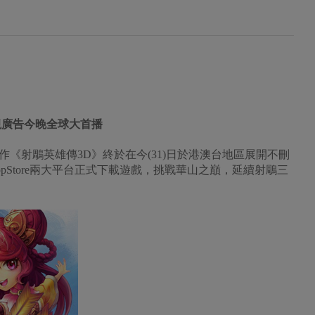
視廣告今晚全球大首播
《射鵰英雄傳3D》終於在今(31)日於港澳台地區展開不刪
與AppStore兩大平台正式下載遊戲，挑戰華山之巔，延續射鵰三