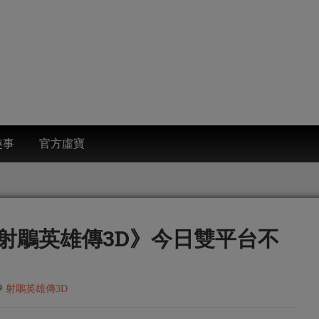
趣事
官方虛寶
射鵰英雄傳3D》今日雙平台不
射鵰英雄傳3D