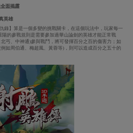
法全面揭露
真英雄
仇錄】算是一個多變的挑戰關卡，在這個玩法中，玩家每一
王重陽的參戰規則是需要參加過華山論劍的英雄才能正常戰
、北丐、中神通)參與戰鬥，將可發揮百分之百的傷害力；如
(例如周伯通、梅超風、黃蓉等)，則可以造成百分之五十的