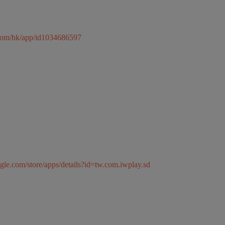
e.com/hk/app/id1034686597
ogle.com/store/apps/details?id=tw.com.iwplay.sd