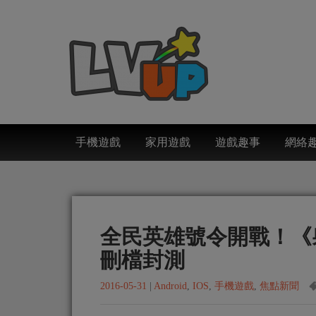
手機遊戲
家用遊戲
遊戲趣事
網絡
全民英雄號令開戰！《
刪檔封測
2016-05-31
|
Android
,
IOS
,
手機遊戲
,
焦點新聞