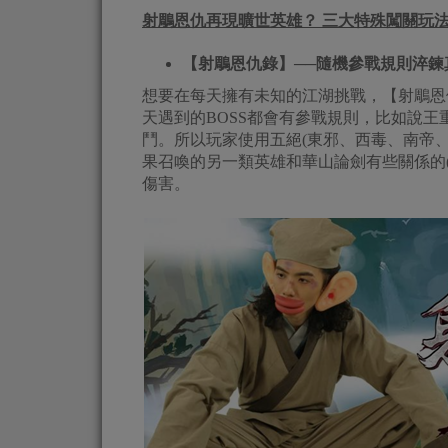
射鵰恩仇再現曠世英雄？ 三大特殊闖關玩
【射鵰恩仇錄】──隨機參戰規則淬鍊
想要在每天擁有未知的江湖挑戰，【射鵰恩
天遇到的BOSS都會有參戰規則，比如說
鬥。所以玩家使用五絕(東邪、西毒、南帝
果召喚的另一類英雄和華山論劍有些關係的
傷害。