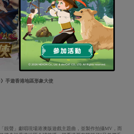
D》手遊香港地區形象大使
「靚聲」獻唱現場港澳版遊戲主題曲，並製作拍攝MV，而