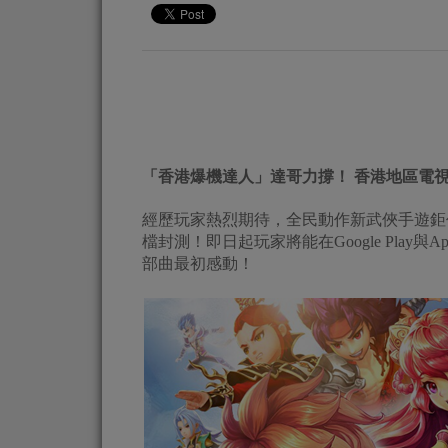
「香港爆機達人」達哥力撐！ 香港地區電
經歷玩家熱烈期待，全民動作新武俠手遊鉅作
檔封測！即日起玩家將能在Google Play
部曲最初感動！