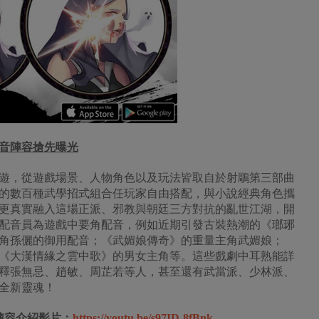
音陣容搶先曝光
遊，從遊戲場景、人物角色以及玩法皆取自於射鵰第三部曲
的數百種武學招式組合任玩家自由搭配，與小說經典角色攜
更真實融入這場正派、邪教與朝廷三方對抗的亂世江湖，開
配音員為遊戲中要角配音，例如近期引發古裝熱潮的《瑯琊
角孫儷的御用配音；《武媚娘傳奇》的重量主角武媚娘；
《大漢情緣之雲中歌》的男女主角等。這些戲劇中耳熟能詳
釋張無忌、趙敏、周芷若等人，甚至還有武當派、少林派、
全新靈魂！
陣容介紹影片：
https://youtu.be/s97ID-8fBnk