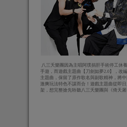
八三夭樂團因為主唱阿璞捐肝手術停工休養
手遊，而遊戲主題曲【刀劍如夢2.0】，改
主題曲，保留了原作歌名與副歌精神，將中
激爽玩法特色不謀而合！遊戲主題曲從即日
架，想完整搶先聆聽八三夭樂團與《倚天屠