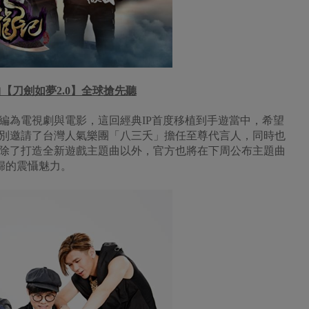
【刀劍如夢2.0】全球搶先聽
編為電視劇與電影，這回經典IP首度移植到手遊當中，希望
別邀請了台灣人氣樂團「八三夭」擔任至尊代言人，同時也
除了打造全新遊戲主題曲以外，官方也將在下周公布主題曲
歸的震懾魅力。