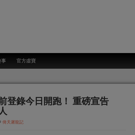
趣事
官方虛寶
前登錄今日開跑！ 重磅宣告
人
倚天屠龍記