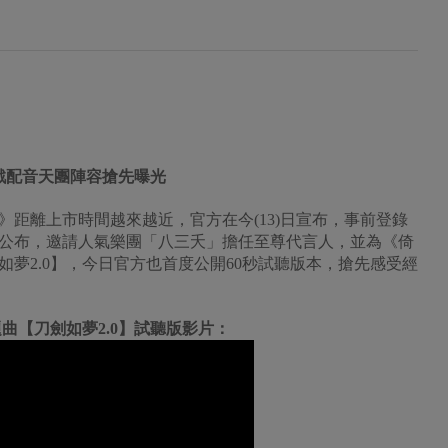
遊戲配音天團陣容搶先曝光
》距離上市時間越來越近，官方在今(13)日宣布，事前登錄
公布，邀請人氣樂團「八三夭」擔任至尊代言人，並為《倚
夢2.0】，今日官方也首度公開60秒試聽版本，搶先感受經
曲【刀劍如夢2.0】試聽版影片：