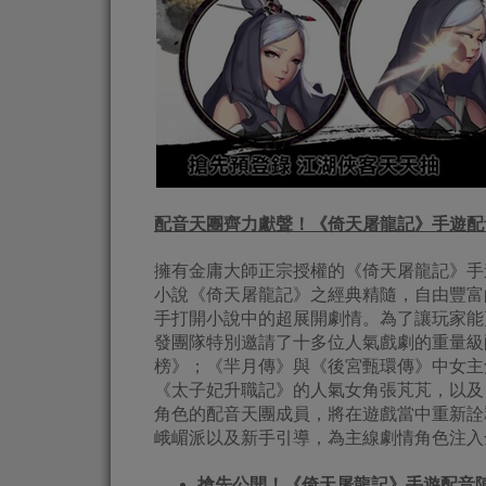
配音天團齊力獻聲！《倚天屠龍記》手遊配
擁有金庸大師正宗授權的《倚天屠龍記》手
小說《倚天屠龍記》之經典精隨，自由豐富
手打開小說中的超展開劇情。為了讓玩家能
發團隊特別邀請了十多位人氣戲劇的重量級
榜》；《羋月傳》與《後宮甄環傳》中女主
《太子妃升職記》的人氣女角張芃芃，以及
角色的配音天團成員，將在遊戲當中重新詮
峨嵋派以及新手引導，為主線劇情角色注入
搶先公開！《倚天屠龍記》手遊配音