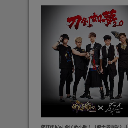
齊打妖尼姑 全民救小昭！《倚天屠龍記》