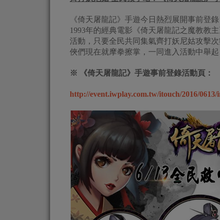
《倚天屠龍記》手遊今日熱烈展開事前登錄
1993年的經典電影《倚天屠龍記之魔教
活動，只要全民共同集氣齊打妖尼姑攻擊次
俠們現在就摩拳擦掌，一同進入活動中舉起
※ 《倚天屠龍記》手遊事前登錄活動頁：
http://event.iwplay.com.tw/itouch/2016/0613/