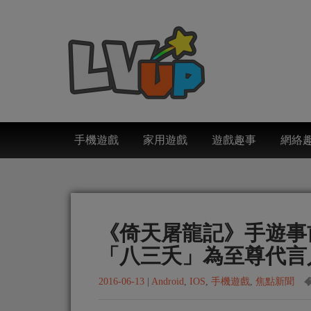
手機遊戲
家用遊戲
遊戲趣事
網絡
《倚天屠龍記》手遊事
「八三夭」為至尊代言
2016-06-13
|
Android
,
IOS
,
手機遊戲
,
焦點新聞