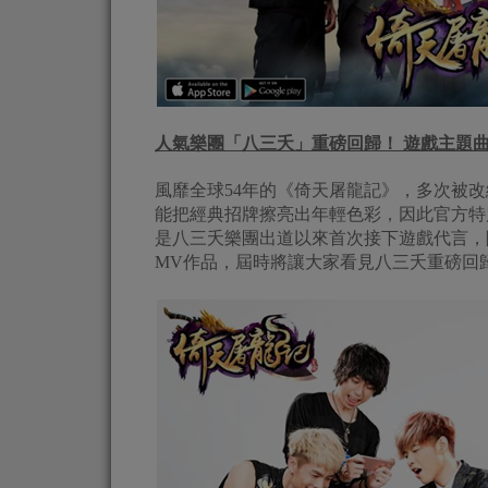
人氣樂團「八三夭」重磅回歸！ 遊戲主題曲
風靡全球54年的《倚天屠龍記》，多次被改
能把經典招牌擦亮出年輕色彩，因此官方特
是八三夭樂團出道以來首次接下遊戲代言，
MV作品，屆時將讓大家看見八三夭重磅回