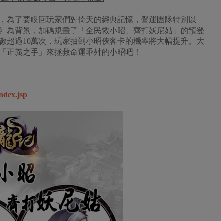
，為了要喚回玩家們對倚天的經典記憶，營運團隊特別以
教主》為背景，加碼規畫了「全民救小昭、齊打妖尼姑」的預登
數超過10萬次，玩家抽到小昭俠客卡的機率將大幅提升。大
「正義之手」來拯救命運乖舛的小昭吧！
index.jsp