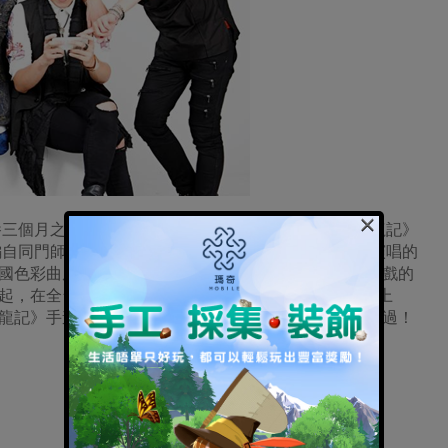
×
三個月之後，這回復出將第一支新作獻給了《倚天屠龍記》
編自同門師兄周華健在1994年為電視劇《倚天屠龍記》演唱的
國色彩曲風加入了熱血狂飆的搖滾元素，狂放樂風與遊戲的
起，在全台各大廣播展開熱血首播，也同步在KKBOX上
龍記》手遊首次合作新曲將蹦出什麼火花？千萬不要錯過！