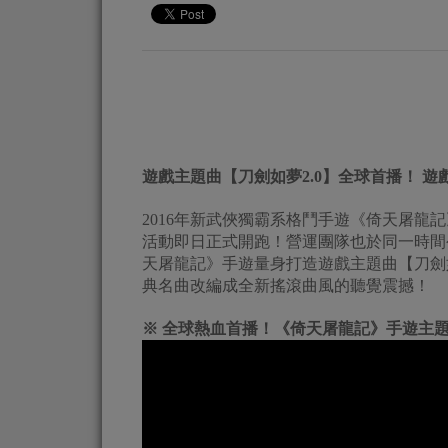
遊戲主題曲【刀劍如夢2.0】全球首播！ 
2016年新武俠獨霸系格鬥手遊《倚天屠龍記
活動即日正式開跑！營運團隊也於同一時間
天屠龍記》手遊量身打造遊戲主題曲【刀劍如
典名曲改編成全新搖滾曲風的聽覺震撼！
※ 全球熱血首播！《倚天屠龍記》手遊主題