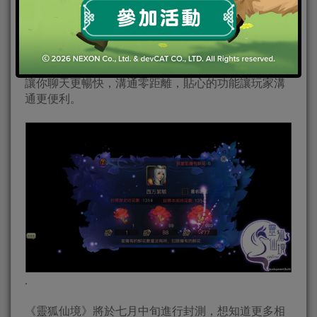
獨特情緣系統交友就喺咁易
《靈狐仙境》特別加強社交系統，除了讓好友間天天
可以互送鮮花提升情緣份外，還開創全服語音聊天，
讓你聊天更暢快，溝通零距離，貼心的功能讓玩家溝
通更便利。
.
《靈狐仙境》將於七月中旬進行封測，想知道更多相