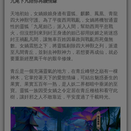
九尾下凡陪你再續情緣
天地初始，女媧娘娘身邊有靈狐、麒麟、鳳凰、青龍
四大神獸守護。為了平復西周戰亂，女媧將機智通靈
性的靈狐「九尾妲己」派入人間，幫助西周平息戰
火，但沒想到來到紂王身邊的妲己卻用妖媚之術迷惑
紂王禍亂凡間，讓無辜百姓因暴政與戰亂而死傷無
數。女媧震怒之下，將靈狐剔除四大神獸之列，派遣
至凡間青丘，並剝去神獸神力，若想要再成仙，就必
要重新經歷萬千年的艱辛修煉。
青丘是一個充滿靈氣的地方，在青丘峰巒之巔有一棵
神木，它掌控著天下的愛慾情緣，可結出魅惑蒼生的
果實。果實五百年一熟，是人妖二界都暗中垂涎的至
寶。靈狐一族因受女媧之令定居在青丘種植和看守此
樹，讓奸邪之人不敢靠近，平安度過了千載時光。