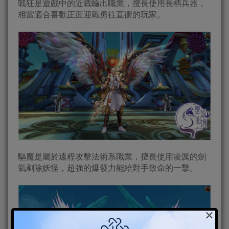
戰狂是遊戲中的近戰輸出職業，擅長使用長柄兵器，
相當適合喜歡正面迎戰勇往直衝的玩家。
驅魔是屬於遠程攻擊法術系職業，擅長使用凌厲的劍
氣剷除妖怪，超強的爆發力能給對手致命的一擊。
×