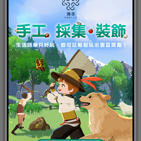
魅靈是遊戲中唯一的女性角色，屬於遠近結合法術系
的她，擅長使用詭譎多變的法術，輕鬆解決難纏對
手。