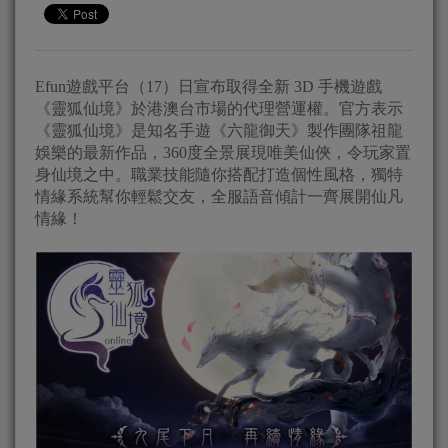
Efun遊戲平台（17）日宣布取得全新 3D 手機遊戲
《靈狐仙境》於港澳台市場的代理營運權。官方表示
《靈狐仙境》是知名手遊《六龍御天》製作團隊祖龍
娛樂的最新作品，360度全景展現唯美仙俠，令玩家置
身仙境之中。職業技能隨你搭配打造個性風格，獨特
情緣系統幫你輕鬆交友，全服語音傾計一齊展開仙凡
情緣！