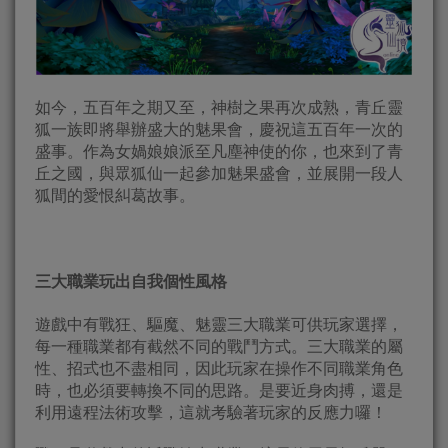
如今，五百年之期又至，神樹之果再次成熟，青丘靈
狐一族即將舉辦盛大的魅果會，慶祝這五百年一次的
盛事。作為女媧娘娘派至凡塵神使的你，也來到了青
丘之國，與眾狐仙一起參加魅果盛會，並展開一段人
狐間的愛恨糾葛故事。
三大職業玩出自我個性風格
遊戲中有戰狂、驅魔、魅靈三大職業可供玩家選擇，
每一種職業都有截然不同的戰鬥方式。三大職業的屬
性、招式也不盡相同，因此玩家在操作不同職業角色
時，也必須要轉換不同的思路。是要近身肉搏，還是
利用遠程法術攻擊，這就考驗著玩家的反應力囉！