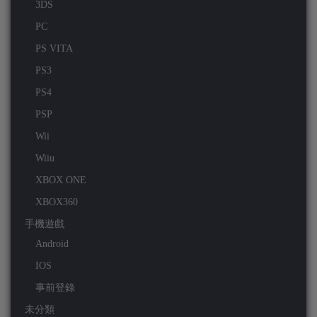
3DS
PC
PS VITA
PS3
PS4
PSP
Wii
Wiiu
XBOX ONE
XBOX360
手機遊戲
Android
IOS
事前登錄
未分類