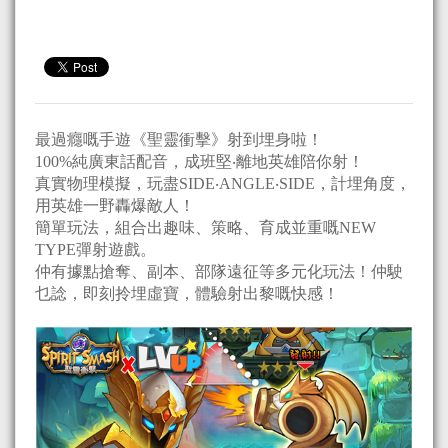
最過癮嘅手遊《聖靈衝擊》射到埋身啦！
100%純廣東話配音，成班堅‧離地英雄陪你射！
真實物理模擬，玩盡SIDE‧ANGLE‧SIDE，計埋角度，
用英雄一野轟爆敵人！
簡單玩法，組合出趣味、策略、育成並重嘅NEW
TYPE彈射遊戲。
仲有據點搶奪、副本、部隊遠征等多元化玩法！仲駛
乜諗，即刻拎埋虛寶，體驗射出黎嘅快感！