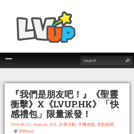
『我們是朋友吧！』《聖靈
衝擊》X《LVUP.HK》「快
感禮包」限量派發！
2016-06-21
|
Android
,
IOS
,
好康活動
,
手機遊戲
,
焦點新聞
8888play