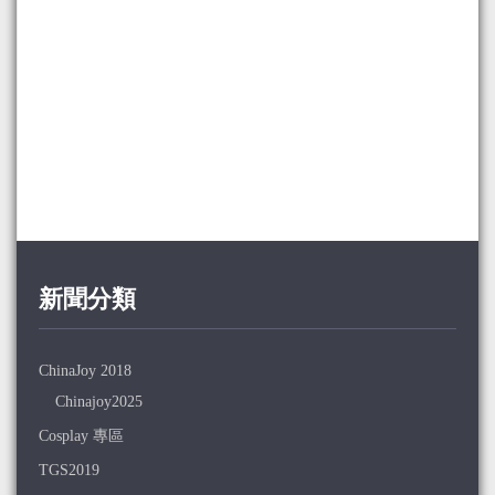
新聞分類
ChinaJoy 2018
Chinajoy2025
Cosplay 專區
TGS2019