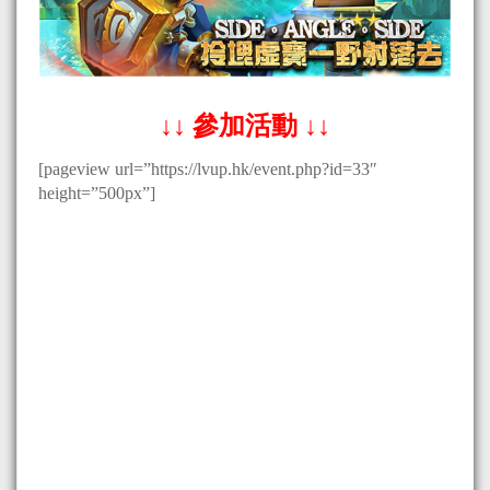
↓↓ 參加活動 ↓↓
[pageview url=”https://lvup.hk/event.php?id=33″
height=”500px”]