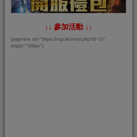
↓↓ 參加活動 ↓↓
[pageview url=”https://lvup.hk/event.php?id=35″
height=”500px”]