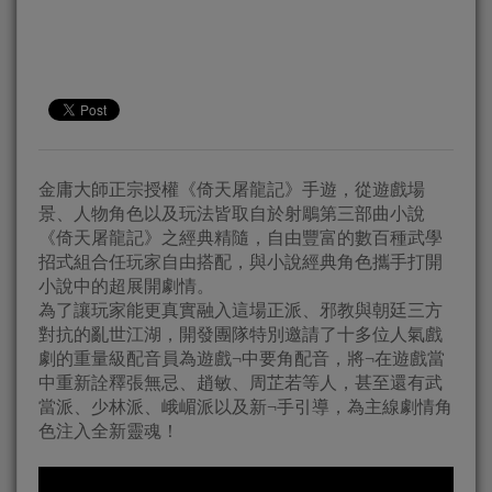
金庸大師正宗授權《倚天屠龍記》手遊，從遊戲場
景、人物角色以及玩法皆取自於射鵰第三部曲小說
《倚天屠龍記》之經典精隨，自由豐富的數百種武學
招式組合任玩家自由搭配，與小說經典角色攜手打開
小說中的超展開劇情。
為了讓玩家能更真實融入這場正派、邪教與朝廷三方
對抗的亂世江湖，開發團隊特別邀請了十多位人氣戲
劇的重量級配音員為遊戲¬中要角配音，將¬在遊戲當
中重新詮釋張無忌、趙敏、周芷若等人，甚至還有武
當派、少林派、峨嵋派以及新¬手引導，為主線劇情角
色注入全新靈魂！