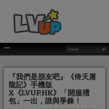
『我們是朋友吧』《倚天屠
龍記》手機版
X《LVUP.HK》「開服禮
包」一出，誰與爭鋒！