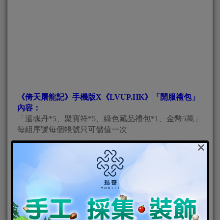
《倚天屠龍記》手機版X《LVUP.HK》「開服禮包」
內容：
「還魂丹*5、聚寶符*5、綠色藏品禮包*1、金幣5萬」
每組序號每個帳號只可儲值一次
×
《倚天屠龍記》手機版Android下載
《倚天屠龍記》手機版iOS下載
《倚天屠龍記》手機版FB專頁
《倚天屠龍記》手機版官方網頁