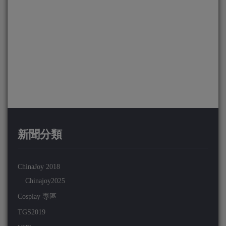
新聞分類
ChinaJoy 2018
Chinajoy2025
Cosplay 專區
TGS2019