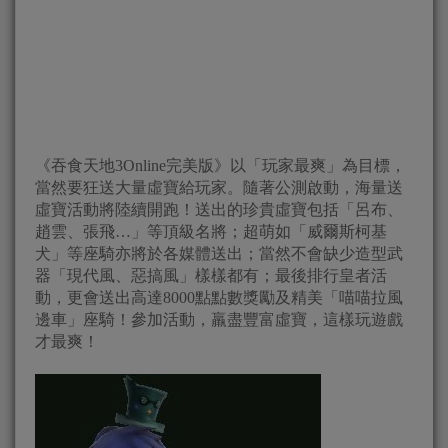
《吞食天地3Online完美版》以「玩家最爽」為目標，
當然要狂送大量虛寶給玩家。隨著公測啟動，海量送
虛寶活動將陸續開跑！送出的珍貴虛寶包括「呂布、
趙雲、張飛…」等頂級名將；超萌如「威爾斯柯基
犬」等座騎亦將於各媒體送出；當然不會缺少造型武
器「現代風、惡搞風」樣樣都有；最後排行皇者活
動，更會送出高達8000點點數獎勵及精美「喵喵拉風
邊車」座騎！參加活動，羸盡豐富虛寶，這樣玩遊戲
才最爽！