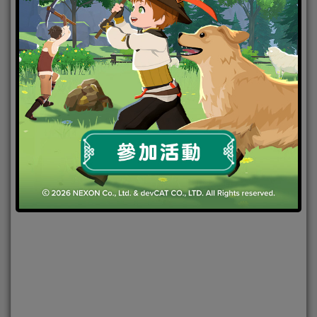
2015-04-16
|
PC
,
電腦遊戲
980X
,
吞食天地3Online完美版