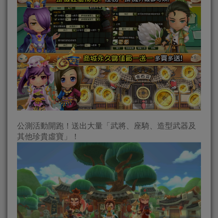
公測活動開跑！送出大量「武將、座騎、造型武器及
其他珍貴虛寶」！