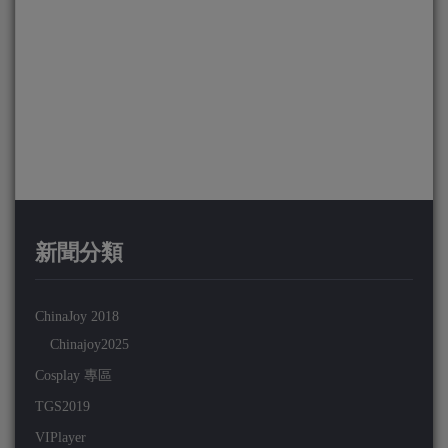
新聞分類
ChinaJoy 2018
Chinajoy2025
Cosplay 專區
TGS2019
VIPlayer