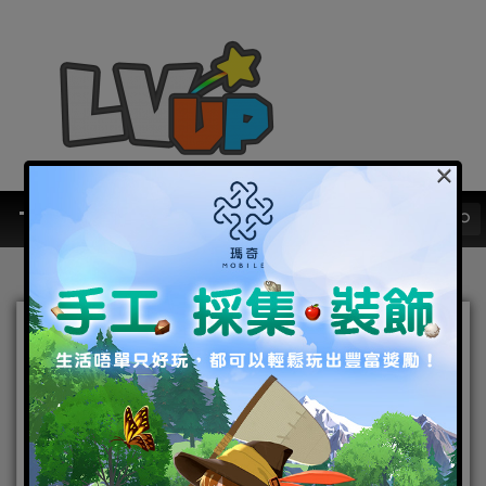
×
《吞食天地3Online完美
版》4.16日下午2時公測！武
將、座騎、造型武器通通
送！