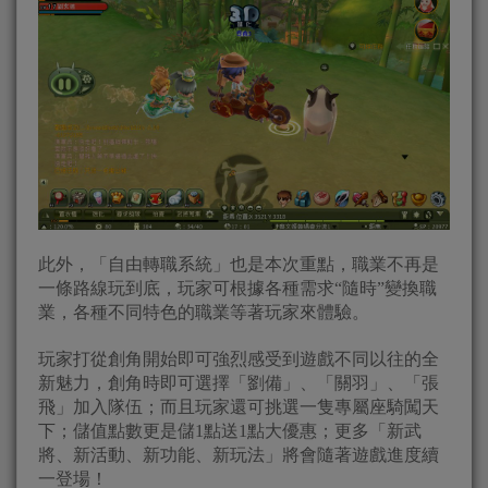
此外，「自由轉職系統」也是本次重點，職業不再是
一條路線玩到底，玩家可根據各種需求“隨時”變換職
業，各種不同特色的職業等著玩家來體驗。
玩家打從創角開始即可強烈感受到遊戲不同以往的全
新魅力，創角時即可選擇「劉備」、「關羽」、「張
飛」加入隊伍；而且玩家還可挑選一隻專屬座騎闖天
下；儲值點數更是儲1點送1點大優惠；更多「新武
將、新活動、新功能、新玩法」將會隨著遊戲進度續
一登場！