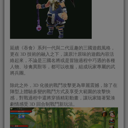
延續《吞食》系列一代與二代逗趣的三國遊戲風格，
更在 3D 技術的融入之下，讓原汁原味的遊戲內容活
絡起來，不論是三國名將或是冒險過程中巧遇的各種
人物、珍禽異獸等，都可以收服，組成玩家專屬的武
將兵團。
除此之外，3D 化後的戰鬥攻擊更為華麗震撼，除了在
陣型上體驗多變的戰鬥方式及享受大範圍的攻擊快
感，對戰過程中還將穿插精彩動畫，讓玩家隨著緊湊
劇情感受 3D 回合制戰鬥新玩法。