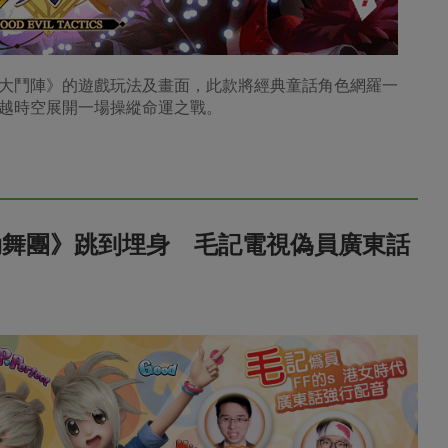
正邪大鬥陣》的遊戲玩法及畫面，此款將經典童話角色網羅一
越時空展開一場操縱命運之戰。
勁舞團》跳到埋身 毛記電視偽員廣東話