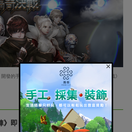
×
o 開發的手機正統 TCG（Trading Card Game）《瑪奇決戰》
陣》即日起展開刪檔封測