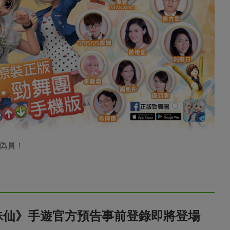
偽員！
誅仙》手遊官方預告事前登錄即將登場