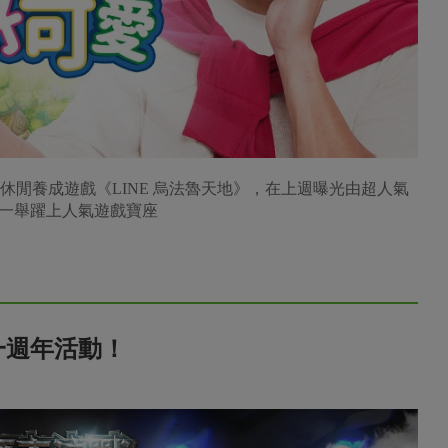
ME發行的休閒養成遊戲《LINE 烏法魯天地》，在上週曝光由超人氣
一舉躍上人氣遊戲寶座
一週年活動！