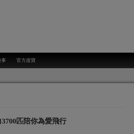
趣事
官方虛寶
3700匹陪你為愛飛行