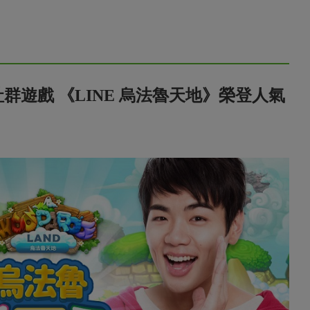
遊戲 《LINE 烏法魯天地》榮登人氣