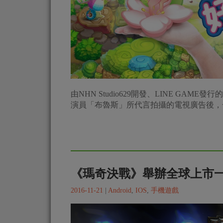
由NHN Studio629開發、LINE GA
演員「布魯斯」所代言拍攝的電視廣告後，
《瑪奇決戰》舉辦全球上市
2016-11-21
|
Android
,
IOS
,
手機遊戲