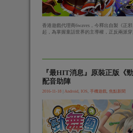
香港遊戲代理商6waves，今釋出自製《
起，為掌握童話世界的主導權，正反兩派穿
『最HIT消息』原裝正版《
配音助陣
2016-11-18
|
Android
,
IOS
,
手機遊戲
,
焦點新聞