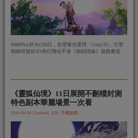
8888Play於今(28)日，首度曝光運用「Unity3D」引擎
精緻研發的3D奇幻飛仙手遊《御劍情緣》遊戲畫面
《靈狐仙境》11日展開不刪檔封測
特色副本華麗場景一次看
2016-08-04
|
Android
,
IOS
,
手機遊戲