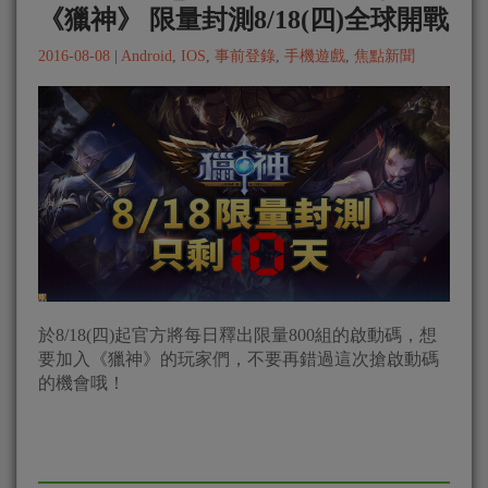
《獵神》 限量封測8/18(四)全球開戰
2016-08-08
|
Android
,
IOS
,
事前登錄
,
手機遊戲
,
焦點新聞
於8/18(四)起官方將每日釋出限量800組的啟動碼，想
要加入《獵神》的玩家們，不要再錯過這次搶啟動碼
的機會哦！