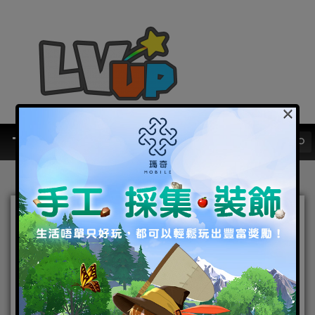
×
手機遊戲
《六龍御天》全新改版「潼關之
戰」高手雲集爭奪天下至尊榮耀
2016-08-08
|
Android
,
IOS
,
手機遊戲