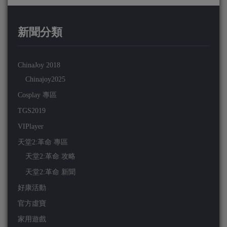
新聞分類
ChinaJoy 2018
Chinajoy2025
Cosplay 專區
TGS2019
VIPlayer
天堂2:革命 專區
天堂2:革命 攻略
天堂2:革命 新聞
好康活動
官方虛寶
家用遊戲