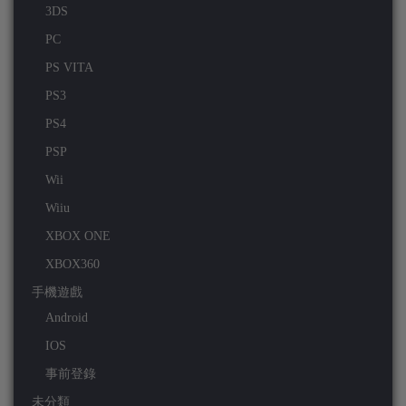
3DS
PC
PS VITA
PS3
PS4
PSP
Wii
Wiiu
XBOX ONE
XBOX360
手機遊戲
Android
IOS
事前登錄
未分類