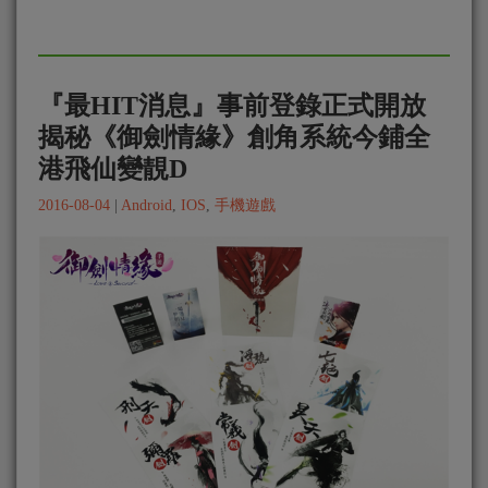
『最HIT消息』事前登錄正式開放
揭秘《御劍情緣》創角系統今鋪全
港飛仙變靚D
2016-08-04
|
Android
,
IOS
,
手機遊戲