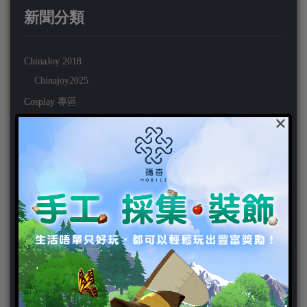
新聞分類
ChinaJoy 2018
Chinajoy2025
Cosplay 專區
×
TGS2019
VIPlayer
天堂2:革命 專區
天堂2:革命 攻略
天堂2:革命 新聞
好康活動
官方虛寶
家用遊戲
3DS