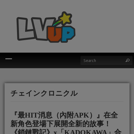
チェインクロニクル
『最HIT消息（內附APK）』在全
新角色登場下展開全新的故事！
《鎖鏈戰記》x「KADOKAWA」合