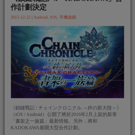
作計劃決定
2015-12-22
|
Android
,
IOS
,
手機遊戲
《鎖鏈戰記 / チェインクロニクル ～絆の新大陸～》
（iOS / Android）公開了將於2016年2月上架的新章
「書架之一族篇」最新情報。另外，將和
KADOKAWA展開大型合作計劃。