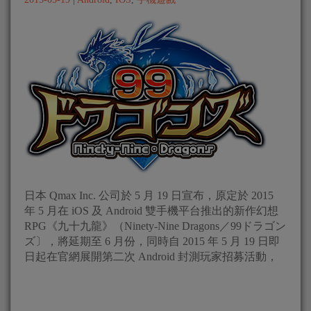
日本 Qmax Inc. 公司於 5 月 19 日宣布，原定於 2015
年 5 月在 iOS 及 Android 雙手機平台推出的新作幻想
RPG《九十九龍》（Ninety-Nine Dragons／99ドラゴン
ズ〕，將延期至 6 月份，同時自 2015 年 5 月 19 日即
日起在官網展開第二次 Android 封測玩家招募活動，