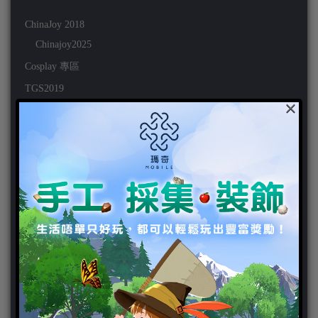
ChinaJoy 2018
Chinajoy2025
Cosplay 專區
TGS2019
×
VIPlayer
天堂2:革命 專區
天堂2:革命 攻略
天堂2:革命 新聞
好康活動
官方虛寶
家用遊戲
3DS
PC
PS VITA