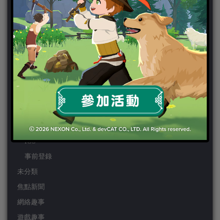
PS3
PS4
PSP
Wii
Wiiu
XBOX ONE
XBOX360
手機遊戲
Android
IOS
事前登錄
未分類
焦點新聞
網絡趣事
遊戲趣事